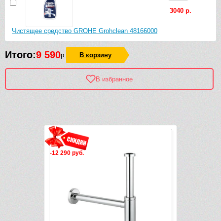
3040 р.
Чистящее средство GROHE Grohclean 48166000
Итого:
9 590
р.
В корзину
В избранное
Рек
-1 585 руб.
-1 093 руб.