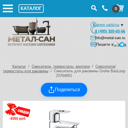
КАТАЛОГ
0
Время работы
8 (495) 920-65-66
info@metal-san.ru
Пишите в
Каталог
/
Смесители, термостаты, вентили
/
Смесители/
термостаты для раковины
/ Смеситель для раковины Grohe BauLoop
23764001
Поделиться
-4560 руб.