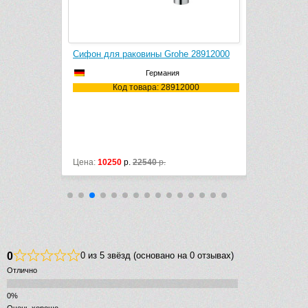
e 28912000
Сифон для раковины Grohe 28920000
Сифон для 
Германия
2000
Код товара: 28920000
Ко
Цена:
3750
р.
5335
р.
Цена:
2600
р
0
0 из 5 звёзд (основано на 0 отзывах)
Отлично
Очень хорошо