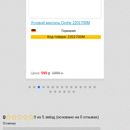
01700M
Угловой вентиль Grohe 22018000
Сифон для 
Германия
700M
Код товара: 22018000
Ко
Цена:
690
р.
1070
р.
Цена:
10250
0
0 из 5 звёзд (основано на 0 отзывах)
Отлично