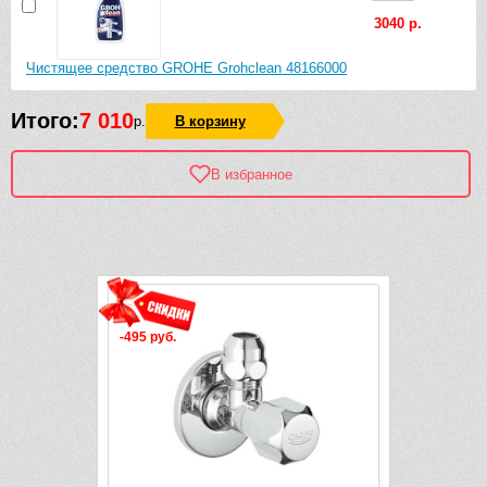
3040 р.
Чистящее средство GROHE Grohclean 48166000
Итого:
7 010
р.
В корзину
В избранное
Рек
-380 руб.
-12 290 руб.