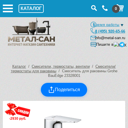
КАТАЛОГ
0
Время работы
8 (495) 920-65-66
info@metal-san.ru
Пишите в
Каталог
/
Смесители, термостаты, вентили
/
Смесители/
термостаты для раковины
/ Смеситель для раковины Grohe
BauEdge 23328001
Поделиться
-2930 руб.