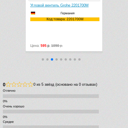
e 28912000
Угловой вентиль Grohe 2201700M
Угловой ве
Германия
2000
Код товара: 2201700M
Ко
Цена:
595
р.
1090
р.
Цена:
690
р
0
0 из 5 звёзд (основано на 0 отзывах)
Отлично
Очень хорошо
Средне