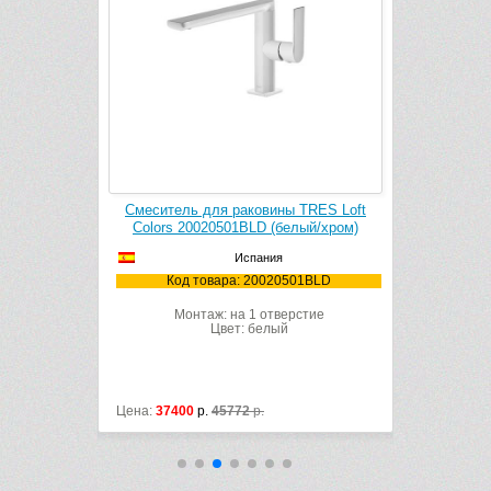
RES Loft
Смеситель для раковины TRES Loft
Смеситель
ый/хром)
Colors 20020501BLD (белый/хром)
Colors 2
Испания
001BL
Код товара: 20020501BLD
Код
рстие
Монтаж: на 1 отверстие
Мон
Цвет: белый
Цена:
37400
р.
45772
р.
Цена:
41800