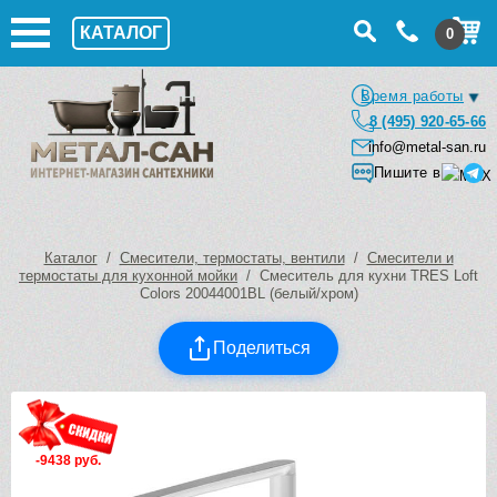
КАТАЛОГ
0
Время работы
8 (495) 920-65-66
info@metal-san.ru
Пишите в
Каталог
/
Смесители, термостаты, вентили
/
Смесители и
термостаты для кухонной мойки
/ Смеситель для кухни TRES Loft
Colors 20044001BL (белый/хром)
Поделиться
-9438 руб.