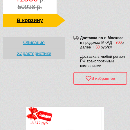
50938 р.
В корзину
Доставка по г. Москва:
Описание
в пределах МКАД -
700
р
далее +
50
руб/км
Характеристики
Доставка в любой регион
РФ транспортными
компаниями
В избранное
Рек
-8 372 руб.
-9 382 руб.