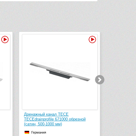
Видео
Видео
Дренажный канал TECE
Дрен
брезной
TECEdrainprofile 670910 обрезной
TECEd
(глянцевый, 500-900 мм)
(глян
Германия
Г