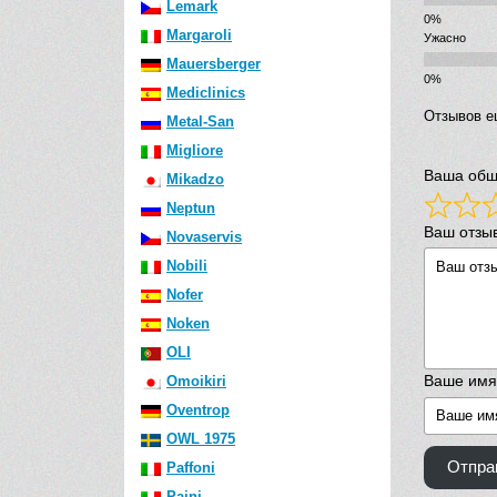
Lemark
Margaroli
Ужасно
Mauersberger
Mediclinics
Отзывов е
Metal-San
Migliore
Ваша общ
Mikadzo
Neptun
Ваш отзы
Novaservis
Nobili
Nofer
Noken
OLI
Ваше имя
Omoikiri
Oventrop
OWL 1975
Отпра
Paffoni
Paini