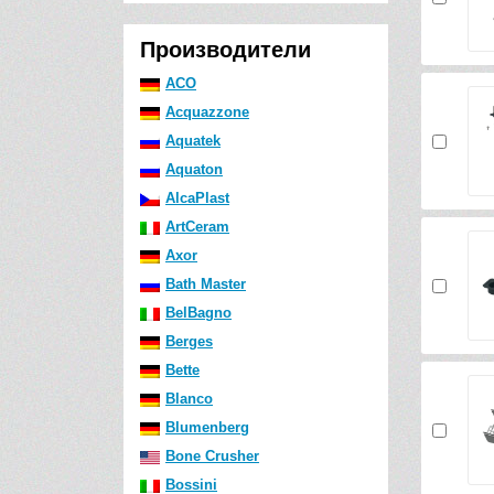
Производители
ACO
Acquazzone
Aquatek
Aquaton
AlcaPlast
ArtCeram
Axor
Bath Master
BelBagno
Berges
Bette
Blanco
Blumenberg
Bone Crusher
Bossini