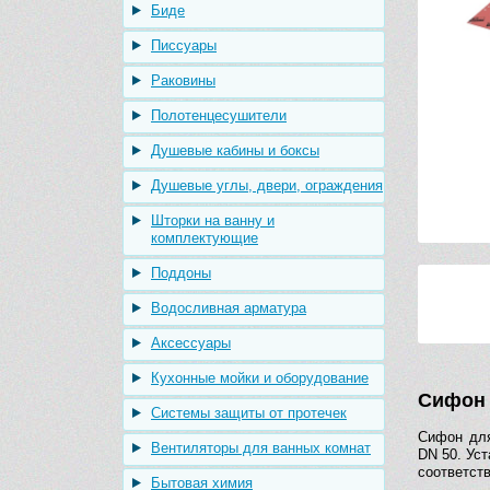
Биде
Писсуары
Раковины
Полотенцесушители
Душевые кабины и боксы
Душевые углы, двери, ограждения
Шторки на ванну и
комплектующие
Поддоны
Водосливная арматура
Аксессуары
Кухонные мойки и оборудование
Сифон 
Системы защиты от протечек
Сифон для
Вентиляторы для ванных комнат
DN 50. Уст
соответств
Бытовая химия