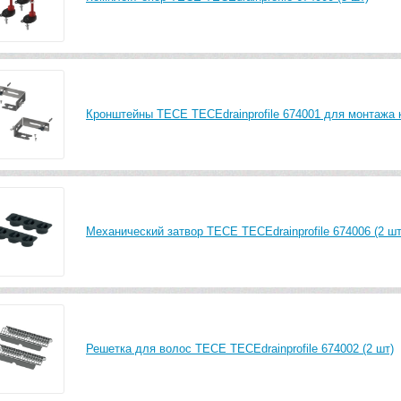
Кронштейны TECE TECEdrainprofile 674001 для монтажа к
Механический затвор TECE TECEdrainprofile 674006 (2 шт
Решетка для волос TECE TECEdrainprofile 674002 (2 шт)