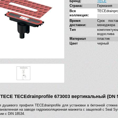
Бренд:
TECE
Страна:
Германия
Вся
TECEdrainpro
коллекция:
Время
Срок поста
доставки:
менеджера
Тип
комплек
водослива
Материал
пластик
Цвет
черный
TECE TECEdrainprofile 673003 вертикальный (DN 
 душевого профиля TECEdrainprofile для установки в бетонной стяжке
ановленная на заводе гидроизоляционная манжета с защелкой с Seal Sy
ии с DIN 18534.