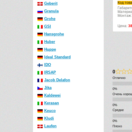
Код товара: 671200
Geberit
Габариты (д): 1200
Granula
ая сталь
Материал: нержавеющая сталь
ве
Монтаж: в пространстве
Grohe
Цена:
38160
р.
GSI
Hansgrohe
Huber
Huppe
Ideal Standard
IDO
0
IRSAP
Отлично
Jacob Delafon
Jika
Очень хоро
Kaldewei
Kerasan
Средне
Keuco
Kludi
Laufen
Плохо