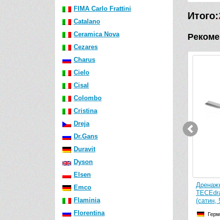
FIMA Carlo Frattini
Итого:
Catalano
Ceramica Nova
Рекоме
Cezares
Charus
Видео
Видео
Cielo
Cisal
Colombo
Cristina
Dreja
Dr.Gans
Duravit
Dyson
Elsen
ECE
Дренажный канал TECE
Emco
210 обрезной
TECEdrainprofile 671200 обрезной
Flaminia
0 мм)
(сатин, 500-1200 мм)
Florentina
Германия