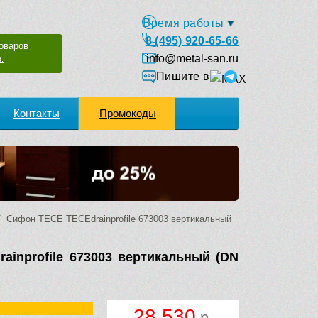
Время работы
8 (495) 920-65-66
оваров
info@metal-san.ru
.
Пишите в
Контакты
Промокоды
 Сифон TECE TECEdrainprofile 673003 вертикальный
inprofile 673003 вертикальный (DN
28 530
р.