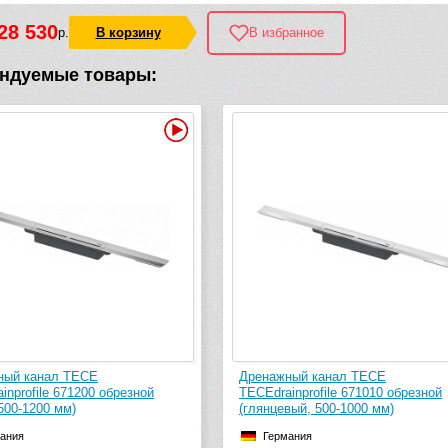
28 530
р.
В корзину
В избранное
ндуемые товары:
Видео
Дренажный канал TECE
Дренажный канал TECE
TECEdrainprofile 671010 обрезной
TECEdrainprofile 671000 о
(глянцевый, 500-1000 мм)
(сатин, 500-1000 мм)
Германия
Германия