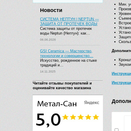
Мин. у
Произв
Новости
Уровен
Съемны
СИСТЕМА НЕПТУН | NEPTUN —
Встрое
ЗАЩИТА ОТ ПРОТЕЧЕК ВОДЫ
Устано
Система защиты от протечек
Устано
воды Neptun (Нептун): как…
Защитн
06.06.2026
Скольз
Дополнит
GSI Ceramica — Мастерство,
технологии и совершенство…
Кроншт
Искусство, рожденное на стыке
Звукои
традиций и…
14.11.2025
Инструкци
Инструкци
Читайте отзывы покупателей и
оценивайте качество магазина
Дополн