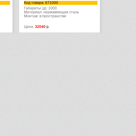
Код товара: 670910
Код т
Габариты (д): 900
Габар
аль
Материал: нержавеющая сталь
Мате
Монтаж: в пространстве
Монта
Цена:
35550
р.
Цена