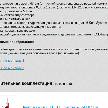
становочная высота 47 мм (от нижней кромки сифона до верхней кромки 
одительность сифона ≥ 0,8 / ≥ 1,2 л/с (согласно EN 1253 при уровне во
ь гидрозатвора 50 мм
й стакан гидрозатвора
нный в стяжку анкер
вленная на заводе гидроизоляционная манжета с защелкой Seal System
влены готовые звукоизоляционные ленты
ая крышка конструкции
ящая/подвижная изоляция соединения с душевым профилем TECEdrainpro
ельно приобретается:
ейны для монтажа на стене или на полу или комплект опор (опциональн
золяционный мат для основания трапа (опционально)
я по монтажу 1
я по монтажу 2
ительная комплектация:
(выбрано 0)
Комплект опор TECE TECEdrainprofile 674000 (3 шт)