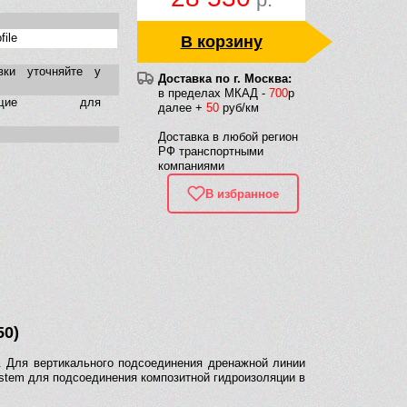
file
В корзину
вки уточняйте у
Доставка по г. Москва:
в пределах МКАД -
700
р
тующие для
далее +
50
руб/км
Доставка в любой регион
РФ транспортными
компаниями
В избранное
50)
. Для вертикального подсоединения дренажной линии
stem для подсоединения композитной гидроизоляции в