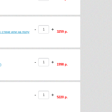
-
+
3259 р.
 стене или на полу
-
+
1998 р.
)
-
+
5220 р.