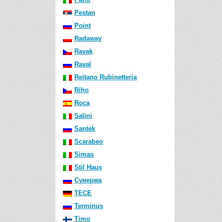
Pestan
Point
Radaway
Ravak
Raval
Reitano Rubinetteria
Riho
Roca
Salini
Santek
Scarabeo
Simas
Stil Haus
Сунержа
TECE
Terminus
Timo