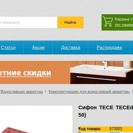
Корзина т
Нет товаров
Статьи
Акции
Доставка
Распродажа
/
Водосливная арматура
/
Комплектующие для водосливной арматуры
/
Сифон TECE TECEdra
50)
Код товара:
673003