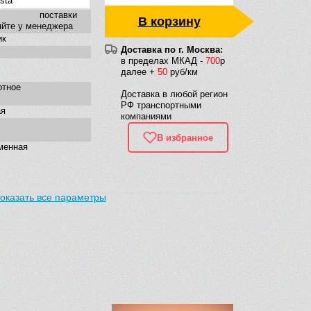
sta
к поставки
В корзину
яйте у менеджера
ик
Доставка по г. Москва:
в пределах МКАД -
700
р
далее +
50
руб/км
отное
Доставка в любой регион
РФ транспортными
ая
компаниями
В избранное
менная
оказать все параметры