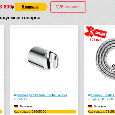
3 600
р.
В корзину
В избранное
ндуемые товары:
-894 руб.
 держатель Grohe Relexa
Душевой шланг Grohe Relaxaflex
0
Longlife 28158001 (2000 мм, 1/2х3/
ания
Германия
ара: 28605000
Код товара: 28158001