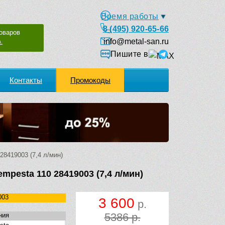
Время работы
8 (495) 920-65-66
оваров
info@metal-san.ru
.
Пишите в
Контакты
Промокоды
8419003 (7,4 л/мин)
mpesta 110 28419003 (7,4 л/мин)
003
3 600
р.
5386 р.
ния