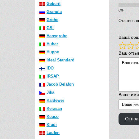
Geberit
Granula
Grohe
Отзывов е
GSI
Hansgrohe
Ваша общ
Huber
Huppe
Ваш отзы
Ideal Standard
IDO
IRSAP
Jacob Delafon
Jika
Ваше имя
Kaldewei
Kerasan
Keuco
Отпра
Kludi
Laufen