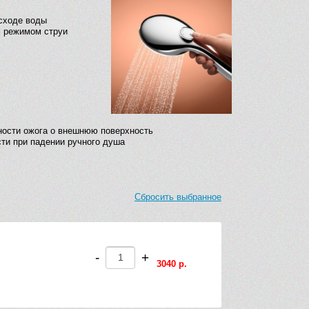
сходе воды
м режимом струи
ности ожога о внешнюю поверхность
ти при падении ручного душа
Сбросить выбранное
-
+
3040 р.