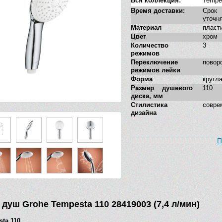
Вся коллекция:
Tempe
Время доставки:
Сро
уточн
Материал
пласт
Цвет
хром
Количество
3
режимов
Переключение
повор
режимов лейки
Форма
кругл
Размер душевого
110
диска, мм
Стилистика
совре
дизайна
П
душ Grohe Tempesta 110 28419003 (7,4 л/мин)
sta 110