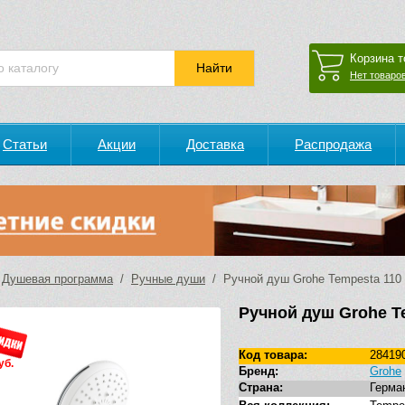
Корзина т
Нет товаров
Статьи
Акции
Доставка
Распродажа
/
Душевая программа
/
Ручные души
/ Ручной душ Grohe Tempesta 110 2
Ручной душ Grohe Te
Код товара:
28419
уб.
Бренд:
Grohe
Страна:
Герма