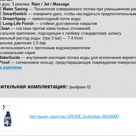
 душ, 3 режима:
Rain / Jet / Massage
 Water Saving
— Технология совершенного потока при уменьшенном ра
 SmartSwitch
— поверните диск, чтобы насладиться предпочтительны
 DreamSpray
— превосходный поток воды
Long-Life Finish
— стойкое долговечное покрытие
Clean
— система против известковых отложений
сальное крепление, подходящее к любому стандартному шлангу
альный расход воды: (при 3 bar) — 7.4 l/min
льное давление 1,0 бар
использоваться с проточным водонагревателем
ссиональная серия
WaterGuide
— внутренняя изоляция потока воды для исключения вероят
Proof
— силиконовое кольцо, предотвращающее повреждение поверхнос
за изделием
ительная комплектация:
(выбрано 0)
Чистящее средство GROHE Grohclean 48166000