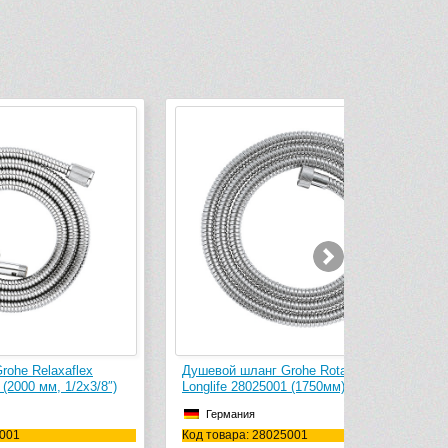
Душевой шланг Grohe Rotaflex Metal
Душевой шлан
8″)
Longlife 28025001 (1750мм)
Silver 275070
Германия
Германия
Код товара: 28025001
Код товара: 