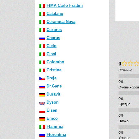
FIMA Carlo Frattini
Catalano
Цена:
3009
р.
Цена:
3
Ceramica Nova
Cezares
Charus
Cielo
Cisal
Colombo
0
Cristina
Отлично
Dreja
Dr.Gans
Очень хоро
Duravit
Dyson
Средне
Elsen
Emco
Плохо
Flaminia
Florentina
Ужасно