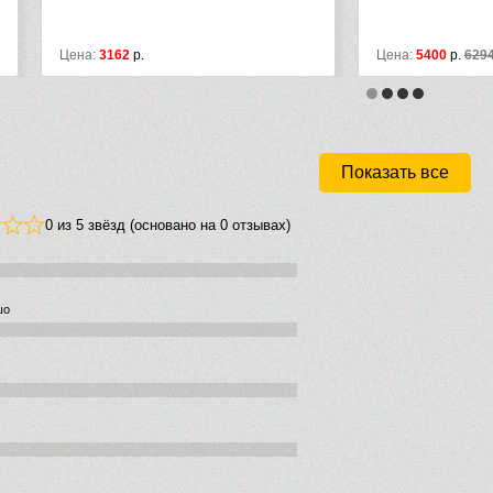
162
р.
Цена:
5400
р.
6294
р.
Показать все
0 из 5 звёзд (основано на 0 отзывах)
шо