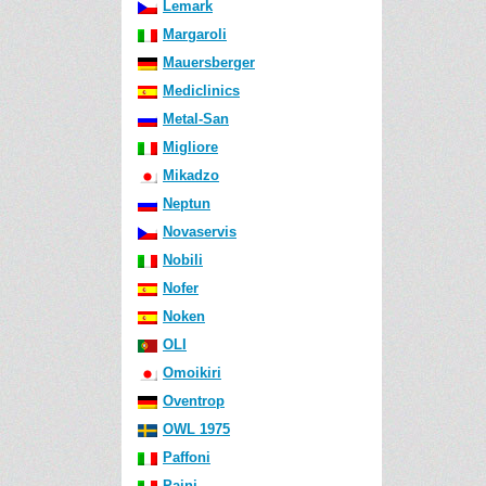
Lemark
Margaroli
Mauersberger
Mediclinics
Metal-San
Migliore
Mikadzo
Neptun
Novaservis
Nobili
Nofer
Noken
OLI
Omoikiri
Oventrop
OWL 1975
Paffoni
Paini