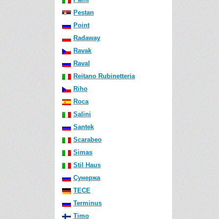
Pestan
Point
Radaway
Ravak
Raval
Reitano Rubinetteria
Riho
Roca
Salini
Santek
Scarabeo
Simas
Stil Haus
Сунержа
TECE
Terminus
Timo