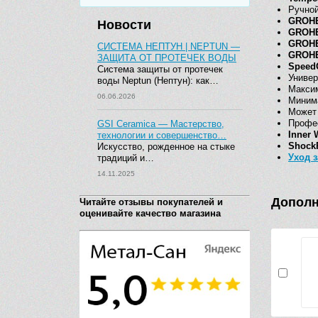
Ручной
GROHE
Новости
GROHE
GROHE
СИСТЕМА НЕПТУН | NEPTUN —
GROHE 
ЗАЩИТА ОТ ПРОТЕЧЕК ВОДЫ
Speed
Система защиты от протечек
Универ
воды Neptun (Нептун): как…
Максим
06.06.2026
Минима
Может 
Профе
GSI Ceramica — Мастерство,
Inner 
технологии и совершенство…
Shock
Искусство, рожденное на стыке
Уход 
традиций и…
14.11.2025
Дополн
Читайте отзывы покупателей и
оценивайте качество магазина