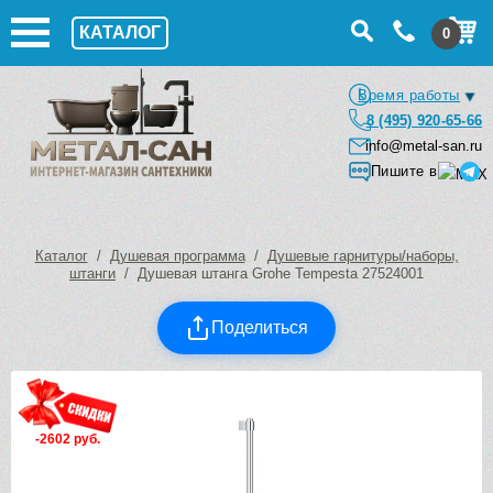
КАТАЛОГ
0
Время работы
8 (495) 920-65-66
info@metal-san.ru
Пишите в
Каталог
/
Душевая программа
/
Душевые гарнитуры/наборы,
штанги
/ Душевая штанга Grohe Tempesta 27524001
Поделиться
-2602 руб.