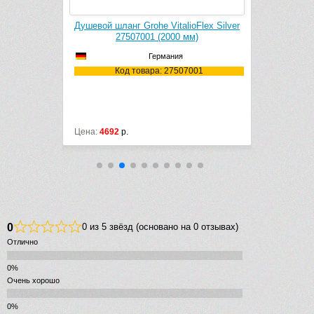
oFlex Silver
Душевой шланг Grohe VitalioFlex Silver
Душевой
м)
27507001 (2000 мм)
2
Германия
6001
Код товара: 27507001
Ко
Цена:
4692
р.
Цена:
3203
р
0
0 из 5 звёзд (основано на 0 отзывах)
Отлично
Очень хорошо