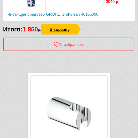
3040 р.
Чистящее средство GROHE Grohclean 48166000
Итого:
1 850
р.
В корзину
В избранное
Рек