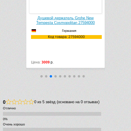
 Grohe New
Душевой держатель Grohe New
Душевой 
00
Tempesta Cosmopolitan 27594000
Германия
5000
Код товара: 27594000
Ко
Цена:
3009
р.
Цена:
3162
р
0
0 из 5 звёзд (основано на 0 отзывах)
Отлично
Очень хорошо