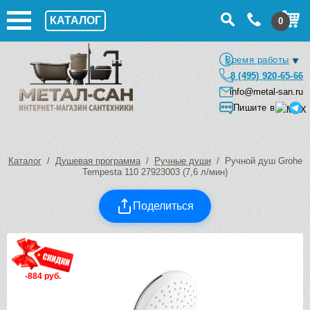
КАТАЛОГ
0
Время работы
8 (495) 920-65-66
info@metal-san.ru
Пишите в
Каталог
/
Душевая программа
/
Ручные души
/ Ручной душ Grohe
Tempesta 110 27923003 (7,6 л/мин)
Поделиться
-884 руб.