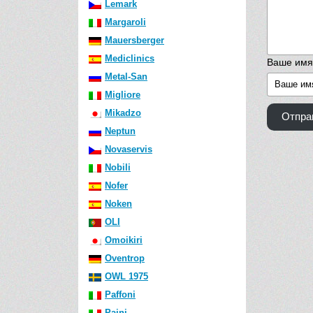
Lemark
Margaroli
Mauersberger
Mediclinics
Ваше имя
Metal-San
Migliore
Mikadzo
Отпра
Neptun
Novaservis
Nobili
Nofer
Noken
OLI
Omoikiri
Oventrop
OWL 1975
Paffoni
Paini