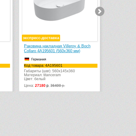
тавка
адная Villeroy & Boch
Сифон для умывальника Geberit
601 (560х360 мм)
151.034.21.1 (151.036.21.1) G 1 ¼, d
32 мм
Швейцария
A195601
Код товара: 151.034.21.1
: 560x145x360
nceram
Материал: пластик
36400
р.
Цена:
5080
р.
6885
р.