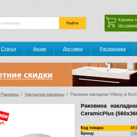
Корзина т
Нет товаров
Статьи
Акции
Доставка
Распродажа
/
Раковины
/
Накладные раковины
/ Раковина накладная Villeroy & Boch
Раковина накладная
CeramicPlus (560х36
уб.
Код товара:
4A
Бренд:
Vil