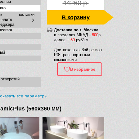
44260 р.
мания
laro
ок поставки
В корзину
точняйте у
неджера
anceram
Доставка по г. Москва:
в пределах МКАД -
800
р
далее +
50
руб/км
Доставка в любой регион
лый
РФ транспортными
компаниями
В избранное
 отверстий
ь
оказать все параметры
льная
ременная
ramicPlus (560х360 мм)