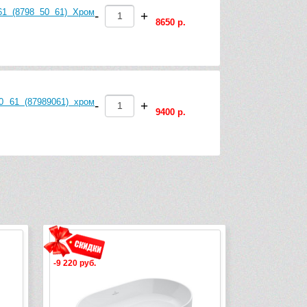
61 (8798 50 61) Хром
-
+
8650 р.
0 61 (87989061) хром
-
+
9400 р.
-1 805 руб.