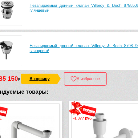
Незапираемый донный клапан Villeroy & Boch 879850
глянцевый
Незапираемый донный клапан Villeroy & Boch 8798 9
глянцевый
35 150
р.
В корзину
В избранное
ндуемые товары:
-1 377 руб.
-9 220 руб.