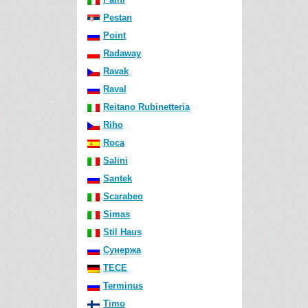
Pestan
Point
Radaway
Ravak
Raval
Reitano Rubinetteria
Riho
Roca
Salini
Santek
Scarabeo
Simas
Stil Haus
Сунержа
TECE
Terminus
Timo