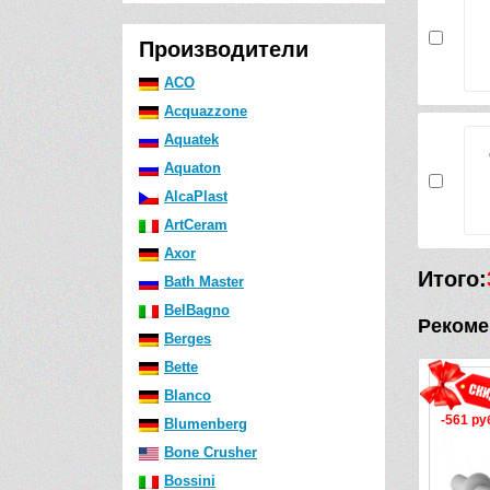
Производители
ACO
Acquazzone
Aquatek
Aquaton
AlcaPlast
ArtCeram
Axor
Итого:
Bath Master
BelBagno
Рекоме
Berges
Bette
Blanco
-561 руб.
Blumenberg
Bone Crusher
Bossini