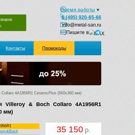
Время работы
8 (495) 920-65-66
оваров
info@metal-san.ru
.
Пишите в
Контакты
Промокоды
 Collaro 4A1956R1 CeramicPlus (560х360 мм)
 Villeroy & Boch Collaro 4A1956R1
0 мм)
1956R1
35 150
р.
leroy&Boch