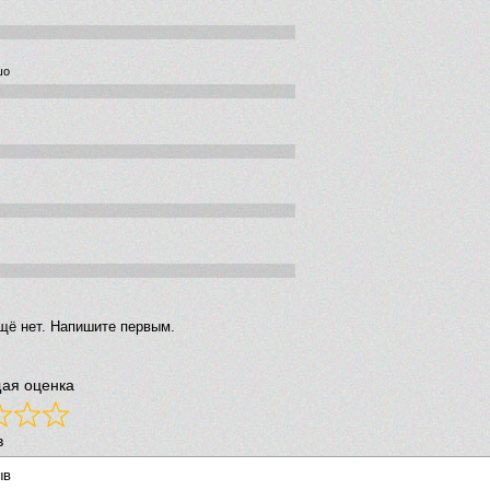
шо
щё нет. Напишите первым.
ая оценка
в