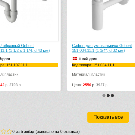
экспресс-дос
Сифон для умывальника Geberit
Раковина накл
151.034.11.1 (1 1/4″, d 32 мм)
Collaro 4A195
Швейцария
Германия
Код товара: 151.034.11.1
Код товара: 4
Габариты (швг)
Материал: пластик
Материал: tita
Цвет: белый
Цена:
2550
р.
3927
р.
Цена:
27180
р.
Показать все
0 из 5 звёзд (основано на 0 отзывах)