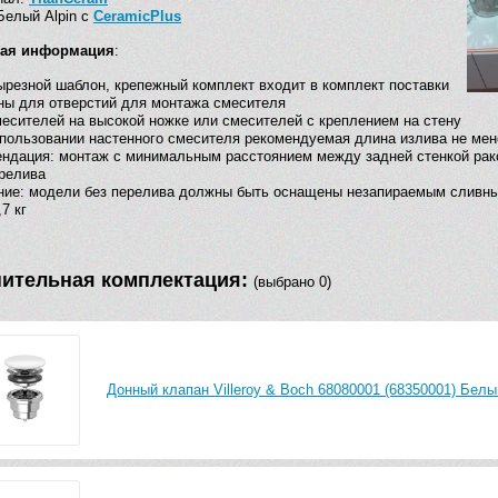
Белый Alpin с
CeramicPlus
кая информация
:
ырезной шаблон, крепежный комплект входит в комплект поставки
ны для отверстий для монтажа смесителя
есителей на высокой ножке или смесителей с креплением на стену
пользовании настенного смесителя рекомендуемая длина излива не мен
ндация: монтаж с минимальным расстоянием между задней стенкой рак
релива
ние: модели без перелива должны быть оснащены незапираемым сливн
7 кг
ительная комплектация:
(выбрано 0)
Донный клапан Villeroy & Boch 68080001 (68350001) Белы