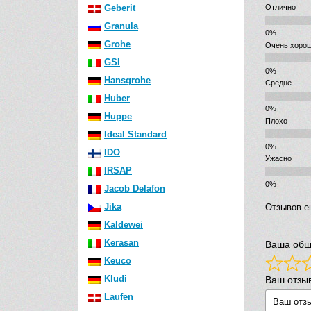
Geberit
Отлично
Granula
Grohe
Очень хоро
GSI
Hansgrohe
Средне
Huber
Huppe
Плохо
Ideal Standard
IDO
Ужасно
IRSAP
Jacob Delafon
Jika
Отзывов е
Kaldewei
Kerasan
Ваша общ
Keuco
Kludi
Ваш отзы
Laufen