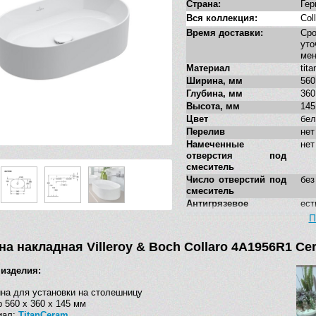
Страна:
Гер
Вся коллекция:
Col
Время доставки:
Ср
у
ме
Материал
tit
Ширина, мм
560
Глубина, мм
360
Высота, мм
145
Цвет
бе
Перелив
нет
Намеченные
нет
отверстия под
смеситель
Число отверстий под
без
смеситель
Антигрязевое
ест
покрытие
П
Форма
ова
Стилистика дизайна
сов
а накладная Villeroy & Boch Collaro 4A1956R1 Ce
Дополнительные
нет
функции
 изделия:
на для установки на столешницу
 560 х 360 х 145 мм
иал:
TitanCeram