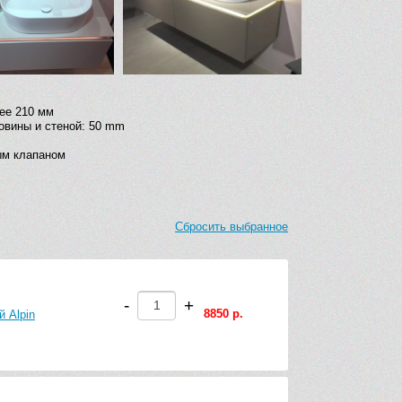
ее 210 мм
овины и стеной: 50 mm
ым клапаном
Сбросить выбранное
-
+
8850 р.
й Alpin