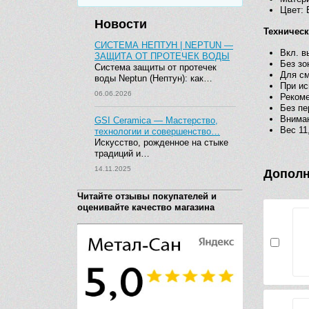
Цвет: 
Новости
Техничес
СИСТЕМА НЕПТУН | NEPTUN —
Вкл. в
ЗАЩИТА ОТ ПРОТЕЧЕК ВОДЫ
Без зо
Система защиты от протечек
Для см
воды Neptun (Нептун): как…
При ис
06.06.2026
Рекоме
Без пе
Внима
GSI Ceramica — Мастерство,
Вес 11,
технологии и совершенство…
Искусство, рожденное на стыке
традиций и…
14.11.2025
Дополн
Читайте отзывы покупателей и
оценивайте качество магазина