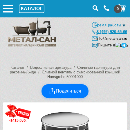
КАТАЛОГ
0
Время работы
8 (495) 920-65-66
info@metal-san.ru
Пишите в
Каталог
/
Водосливная арматура
/
Сливные гарнитуры для
раковины/биде
/ Сливной вентиль с фиксированной крышкой
Hansgrohe 50001000
Поделиться
-1415 руб.