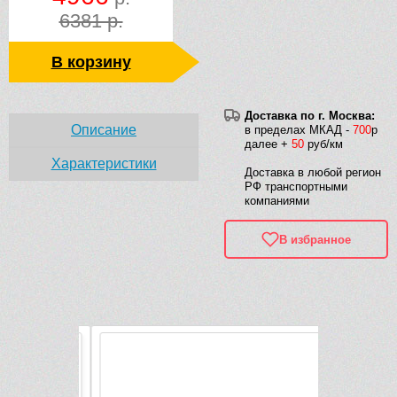
6381 р.
В корзину
Доставка по г. Москва:
Описание
в пределах МКАД -
700
р
далее +
50
руб/км
Характеристики
Доставка в любой регион
РФ транспортными
компаниями
В избранное
Рек