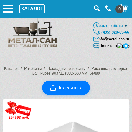
КАТАЛОГ
0
Время работы
8 (495) 920-65-66
info@metal-san.ru
Пишите в
Каталог
/
Раковины
/
Накладные раковины
/ Раковина накладная
GSI Nubes 903711 (500х380 мм) белая
Поделиться
-294593 руб.