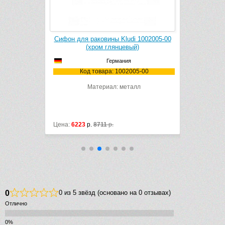
 S 52105000
Сифон для раковины Kludi 1002005-00
Сифон для
й)
(хром глянцевый)
(
Германия
5000
Код товара: 1002005-00
Материал: металл
Цена:
6223
р.
8711
р.
Цена:
5167
р
0
0 из 5 звёзд (основано на 0 отзывах)
Отлично