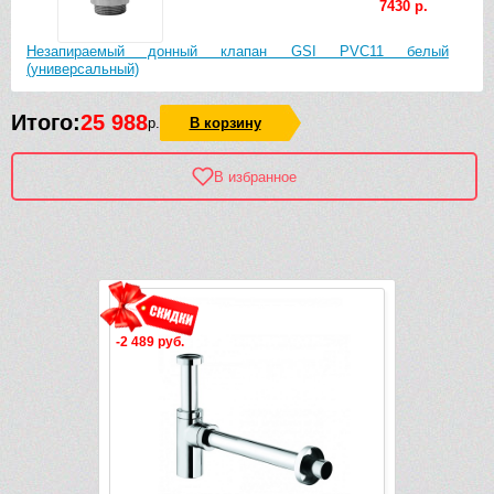
7430 р.
Незапираемый донный клапан GSI PVC11 белый
(универсальный)
Итого:
25 988
р.
В корзину
В избранное
Рек
-2 489 руб.