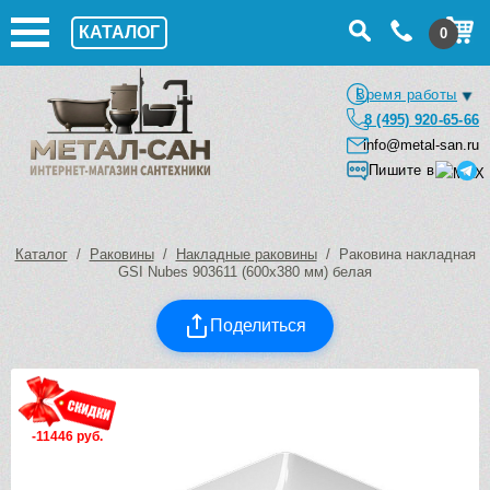
КАТАЛОГ
0
Время работы
8 (495) 920-65-66
info@metal-san.ru
Пишите в
Каталог
/
Раковины
/
Накладные раковины
/ Раковина накладная
GSI Nubes 903611 (600х380 мм) белая
Поделиться
-11446 руб.