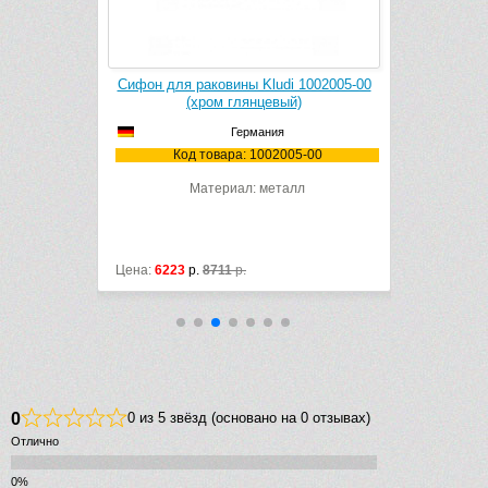
 S 52105000
Сифон для раковины Kludi 1002005-00
Сифон для
й)
(хром глянцевый)
(
Германия
5000
Код товара: 1002005-00
Материал: металл
Цена:
6223
р.
8711
р.
Цена:
5167
р
0
0 из 5 звёзд (основано на 0 отзывах)
Отлично