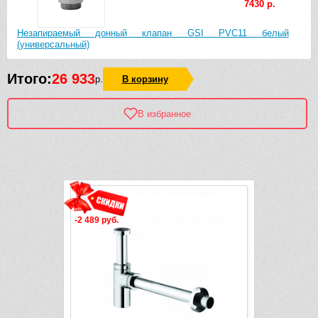
7430 р.
Незапираемый донный клапан GSI PVC11 белый
(универсальный)
Итого:
26 933
р.
В корзину
В избранное
Рек
-2 489 руб.