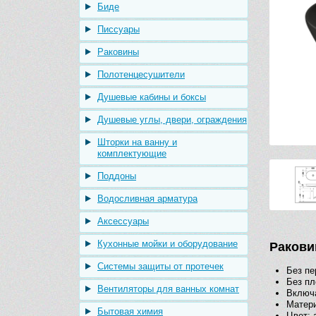
Биде
Писсуары
Раковины
Полотенцесушители
Душевые кабины и боксы
Душевые углы, двери, ограждения
Шторки на ванну и
комплектующие
Поддоны
Водосливная арматура
Аксессуары
Кухонные мойки и оборудование
Ракови
Системы защиты от протечек
Без пе
Без пл
Вентиляторы для ванных комнат
Включ
Матер
Бытовая химия
Цвет: 