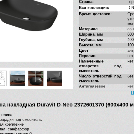
Страна:
Гер
Вся коллекция:
D-N
Время доставки:
Ср
у
ме
Материал
са
Ширина, мм
600
Глубина, мм
400
Высота, мм
100
Цвет
ант
Перелив
нет
Намеченные
нет
отверстия под
смеситель
Число отверстий под
без
смеситель
Антигрязевое
нет
покрытие
П
Форма
ова
Стилистика дизайна
сов
на накладная Duravit D-Neo 2372601370 (600х400 
Дополнительные
нет
функции
релива
ощадки под смеситель
ая крепление
иал: санфарфор
антрацит матовый