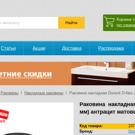
Корзина т
Нет товаров
Статьи
Акции
Доставка
Распродажа
/
Раковины
/
Накладные раковины
/ Раковина накладная Duravit D-Neo 
Раковина накладная
мм) антрацит матов
руб.
Код товара:
237
Бренд:
Dur