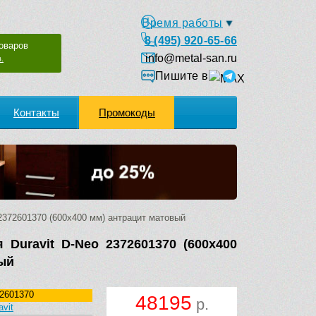
Время работы
8 (495) 920-65-66
оваров
info@metal-san.ru
.
Пишите в
Контакты
Промокоды
2372601370 (600х400 мм) антрацит матовый
 Duravit D-Neo 2372601370 (600х400
ый
2601370
48195
р.
avit