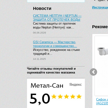
Инструкц
Новости
СИСТЕМА НЕПТУН | NEPTUN —
ЗАЩИТА ОТ ПРОТЕЧЕК ВОДЫ
Система защиты от протечек
Рекоме
воды Neptun (Нептун): как…
06.06.2026
GSI Ceramica — Мастерство,
технологии и совершенство…
Искусство, рожденное на стыке
традиций и…
14.11.2025
Читайте отзывы покупателей и
оценивайте качество магазина
Сифон для раковины AlcaPlast A434
(AG210521154) (белый)