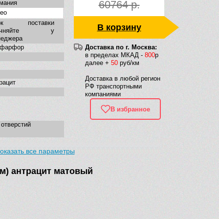
60764 р.
мания
eo
ок поставки
В корзину
точняйте у
неджера
нфарфор
Доставка по г. Москва:
в пределах МКАД -
800
р
далее +
50
руб/км
Доставка в любой регион
рацит
РФ транспортными
компаниями
В избранное
 отверстий
оказать все параметры
льная
ременная
мм) антрацит матовый