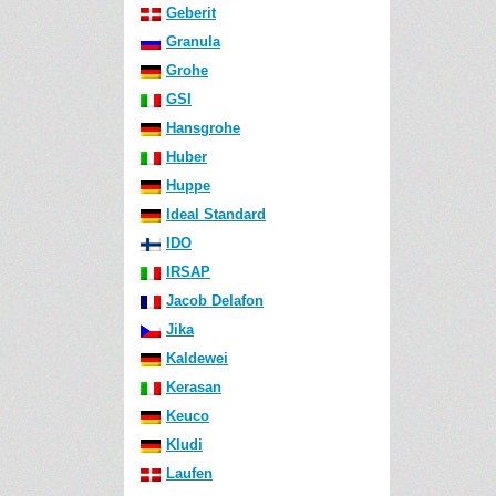
Geberit
Granula
Grohe
GSI
Hansgrohe
Huber
Huppe
Ideal Standard
IDO
IRSAP
Jacob Delafon
Jika
Kaldewei
Kerasan
Keuco
Kludi
Laufen