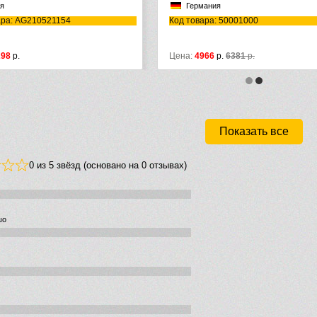
Германия
Германия
Код товара: 50001000
Код товара: 52105670
Цена:
4966
р.
6381
р.
Цена:
13072
р.
18210
р.
Показать все
0 из 5 звёзд (основано на 0 отзывах)
шо