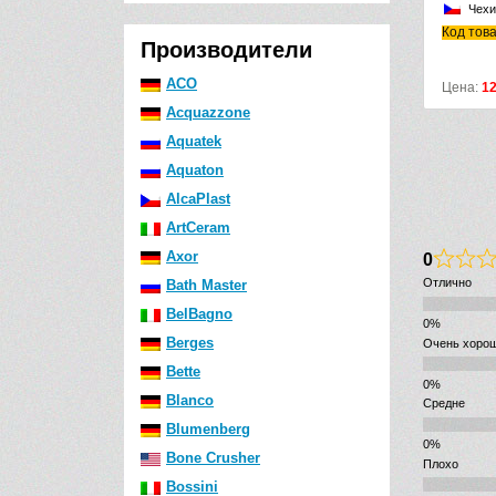
Чехия
Код товара: AG210521154
Производители
ACO
Цена:
1298
р.
Acquazzone
Aquatek
Aquaton
AlcaPlast
ArtCeram
Axor
0
Отлично
Bath Master
BelBagno
Berges
Очень хоро
Bette
Blanco
Средне
Blumenberg
Bone Crusher
Плохо
Bossini