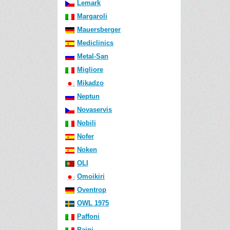
Lemark
Margaroli
Mauersberger
Mediclinics
Metal-San
Migliore
Mikadzo
Neptun
Novaservis
Nobili
Nofer
Noken
OLI
Omoikiri
Oventrop
OWL 1975
Paffoni
Paini