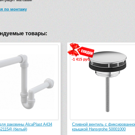
ия по монтажу
ндуемые товары:
-1 415 руб.
-5 138 руб.
Сливной вентиль с фиксированной
Сифон Hansgrohe Flowsta
крышкой Hansgrohe 50001000
(матовый черный)