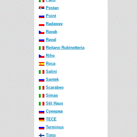
Pestan
Point
Radaway
Ravak
Raval
Reitano Rubinetteria
Riho
Roca
Salini
Santek
Scarabeo
Simas
Stil Haus
Сунержа
TECE
Terminus
Timo