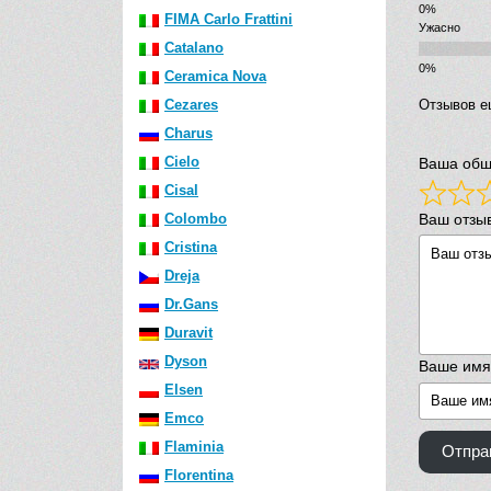
FIMA Carlo Frattini
Ужасно
Catalano
Ceramica Nova
Cezares
Отзывов е
Charus
Cielo
Ваша общ
Cisal
Ваш отзы
Colombo
Cristina
Dreja
Dr.Gans
Duravit
Dyson
Ваше имя
Elsen
Emco
Flaminia
Отпра
Florentina