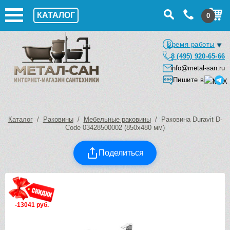
КАТАЛОГ
0
Время работы
8 (495) 920-65-66
info@metal-san.ru
Пишите в
Каталог
/
Раковины
/
Мебельные раковины
/ Раковина Duravit D-
Code 03428500002 (850х480 мм)
Поделиться
-13041 руб.