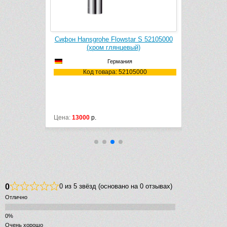
Plast A403
Сифон Hansgrohe Flowstar S 52105000
Сифон для 
й)
(хром глянцевый)
(
Германия
03
Код товара: 52105000
Код
Цена:
13000
р.
Цена:
6223
р
0
0 из 5 звёзд (основано на 0 отзывах)
Отлично
Очень хорошо