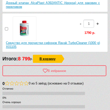
Донный клапан AlcaPlast A392ANTIC (бронза) для раковин с
переливом
-
+
1790 р.
Средство для прочистки сифонов Ravak TurboCleaner (1000 g)
X01105
Итого:
8 799
р.
В корзину
В избранное
0
0 из 5 звёзд (основано на 0 отзывах)
Отлично
Очень хорошо