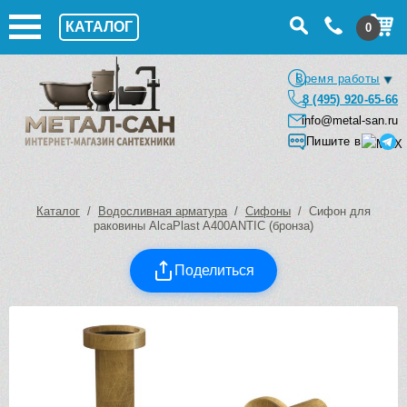
КАТАЛОГ
0
Время работы
8 (495) 920-65-66
info@metal-san.ru
Пишите в
Каталог
/
Водосливная арматура
/
Сифоны
/ Сифон для
раковины AlcaPlast A400ANTIC (бронза)
Поделиться