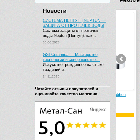
Рекоме
Новости
СИСТЕМА НЕПТУН | NEPTUN —
ЗАЩИТА ОТ ПРОТЕЧЕК ВОДЫ
Система защиты от протечек
воды Neptun (Нептун): как…
06.06.2026
GSI Ceramica — Мастерство,
технологии и совершенство…
Искусство, рожденное на стыке
традиций и…
14.11.2025
Читайте отзывы покупателей и
оценивайте качество магазина
015
Полотенцедержатель Keuco Edition
Полотен
300 30018 010000 (465мм)
300 300
Германия
Герм
Код товара: 30018010000
Код тов
Габариты (д): 465
Габариты
Монтаж: настенный
Монтаж:
Цвет: хром
Цвет: х
Цена:
23018
р.
Цена:
1