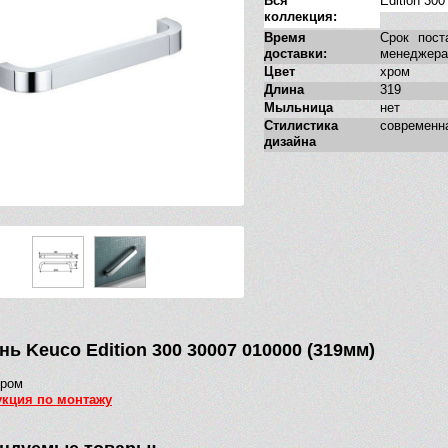
Вся
Edition 300
коллекция:
Время
Срок пост
доставки:
менеджера
Цвет
хром
Длина
319
Мыльница
нет
Стилистика
современн
дизайна
ь Keuco Edition 300 30007 010000 (319мм)
хром
укция по монтажу