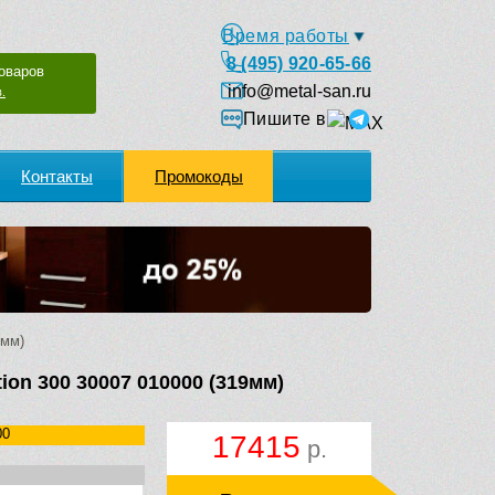
Время работы
8 (495) 920-65-66
оваров
info@metal-san.ru
.
Пишите в
Контакты
Промокоды
9мм)
ion 300 30007 010000 (319мм)
00
17415
р.