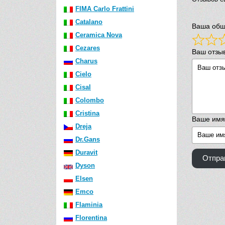
FIMA Carlo Frattini
Catalano
Ваша общ
Ceramica Nova
Cezares
Ваш отзы
Charus
Cielo
Cisal
Colombo
Cristina
Ваше имя
Dreja
Dr.Gans
Duravit
Отпра
Dyson
Elsen
Emco
Flaminia
Florentina