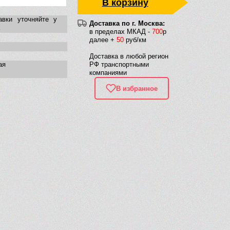
В корзину
авки уточняйте у
Доставка по г. Москва:
в пределах МКАД -
700
р
далее +
50
руб/км
Доставка в любой регион
ая
РФ транспортными
компаниями
В избранное