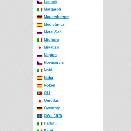
Lemark
Margaroli
Mauersberger
Mediclinics
Metal-San
Migliore
Mikadzo
Neptun
Novaservis
Nobili
Nofer
Noken
OLI
Omoikiri
Oventrop
OWL 1975
Paffoni
Paini