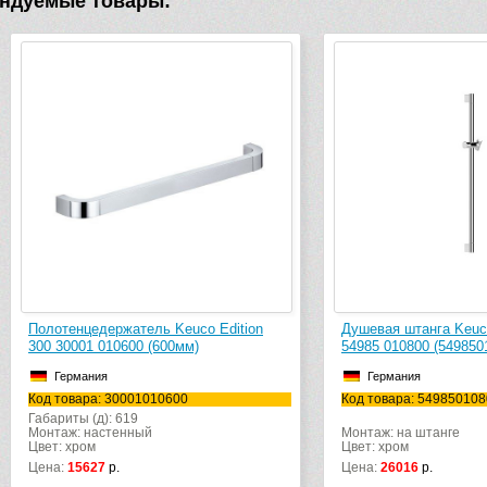
ндуемые товары:
цедержатель Keuco Edition
Душевая штанга Keuco Edition 30
01 010600 (600мм)
54985 010800 (54985010800)
ания
Германия
ара: 30001010600
Код товара: 54985010800
 (д): 619
 настенный
Монтаж: на штанге
ром
Цвет: хром
5627
р.
Цена:
26016
р.