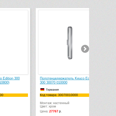
-5 399 руб.
0
Полотенцедержатель Keuco Edition
Туалетный ер
300 30070 010000
30064 019000
Германия
Германия
Код товара: 30070010000
Код товара: 
Монтаж: настенный
Монтаж: наст
Цвет: хром
Цвет: хром
Цена:
27767
р.
Цена:
19950
р