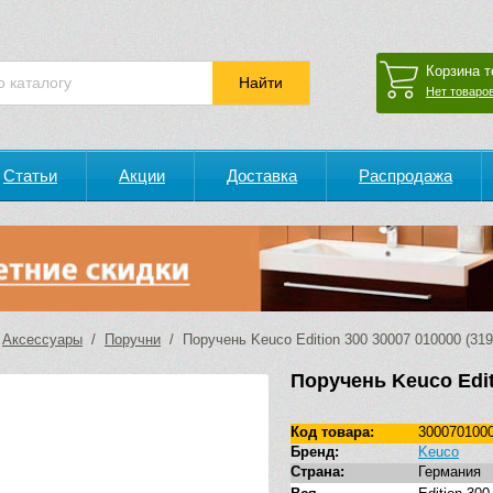
Корзина т
Нет товаров
Статьи
Акции
Доставка
Распродажа
/
Аксессуары
/
Поручни
/ Поручень Keuco Edition 300 30007 010000 (31
Поручень Keuco Edit
Код товара:
300070100
Бренд:
Keuco
Страна:
Германия