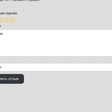
ая оценка
в
вить отзыв