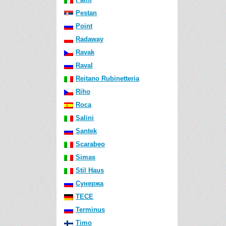
Pestan
Point
Radaway
Ravak
Raval
Reitano Rubinetteria
Riho
Roca
Salini
Santek
Scarabeo
Simas
Stil Haus
Сунержа
TECE
Terminus
Timo