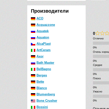
Производители
ACO
Acquazzone
Aquatek
0
Aquaton
Отлично
AlcaPlast
ArtCeram
Очень хоро
Axor
Bath Master
Средне
BelBagno
Berges
Плохо
Bette
Blanco
Ужасно
Blumenberg
Bone Crusher
Bossini
Отзывов е