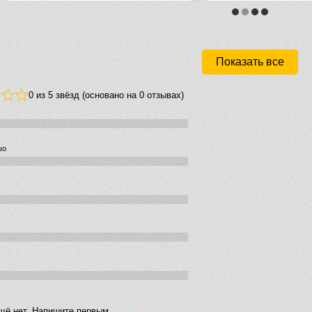
Показать все
0 из 5 звёзд (основано на 0 отзывах)
шо
щё нет. Напишите первым.