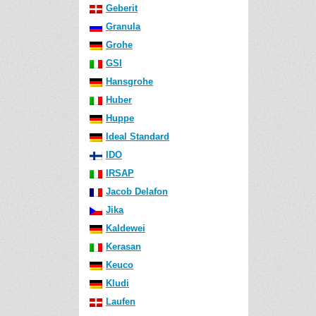
Geberit
Granula
Grohe
GSI
Hansgrohe
Huber
Huppe
Ideal Standard
IDO
IRSAP
Jacob Delafon
Jika
Kaldewei
Kerasan
Keuco
Kludi
Laufen