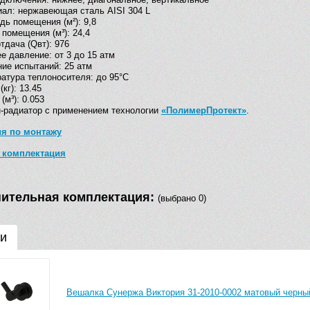
иал:
нержавеющая сталь AISI 304 L
ь помещения (м²): 9,8
помещения (м³): 24,4
тдача (Qвт): 976
ее давление:
от 3 до 15 атм
ние испытаний:
25 атм
атура теплоносителя:
до 95°С
кг): 13.45
(м³)
: 0.053
-радиатор с применением технологии
«ПолимерПротект»
.
ия по монтажу
 комплектация
ительная комплектация:
(выбрано 0)
и
Вешалка Сунержа Виктория 31-2010-0002 матовый черны