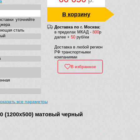
а
В корзину
оставки уточняйте
джера
Доставка по г. Москва:
еющая сталь
в пределах МКАД -
800
р
ный
далее +
50
руб/км
Доставка в любой регион
РФ транспортными
компаниями
а
В избранное
енная
оказать все параметры
0 (1200х500) матовый черный