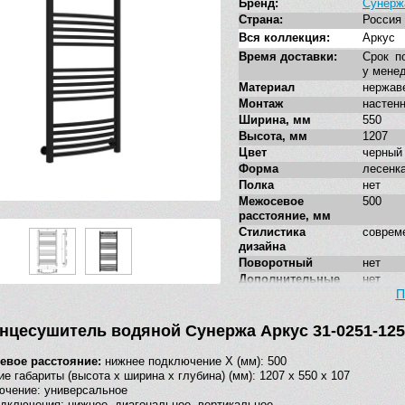
Бренд:
Сунерж
Страна:
Россия
Вся коллекция:
Аркус
Время доставки:
Срок п
у мене
Материал
нержав
Монтаж
настен
Ширина, мм
550
Высота, мм
1207
Цвет
черный
Форма
лесенк
Полка
нет
Межосевое
500
расстояние, мм
Стилистика
соврем
дизайна
Поворотный
нет
Дополнительные
нет
функции
П
нцесушитель водяной Сунержа Аркус 31-0251-125
евое расстояние:
нижнее подключение X (мм): 500
е габариты (высота х ширина х глубина) (мм): 1207
х 550 x 107
ючение:
универсальное
одключения:
нижнее, диагональное, вертикальное