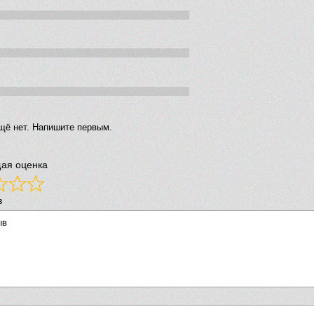
щё нет. Напишите первым.
ая оценка
в