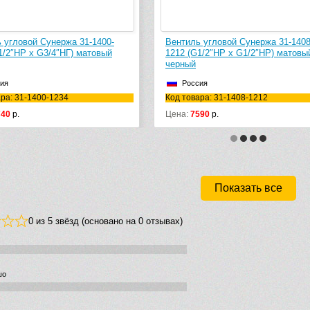
нержа 31-1400-
Вентиль угловой Сунержа 31-1408-
4″НГ) матовый
1212 (G1/2″НР х G1/2″НР) матовый
черный
Россия
1234
Код товара: 31-1408-1212
Цена:
7590
р.
Показать все
0 из 5 звёзд (основано на 0 отзывах)
шо