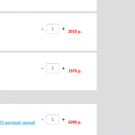
-
+
2010 р.
-
+
1970 р.
-
+
6280 р.
370 матовый черный