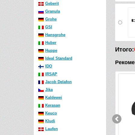
Geberit
Granula
Grohe
GSI
Hansgrohe
Huber
Итого:
Huppe
Ideal Standard
Рекоме
IDO
IRSAP
Jacob Delafon
Jika
Kaldewei
Kerasan
Keuco
Kludi
Laufen