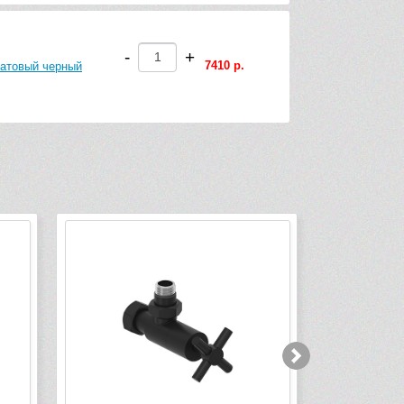
-
+
7410 р.
матовый черный