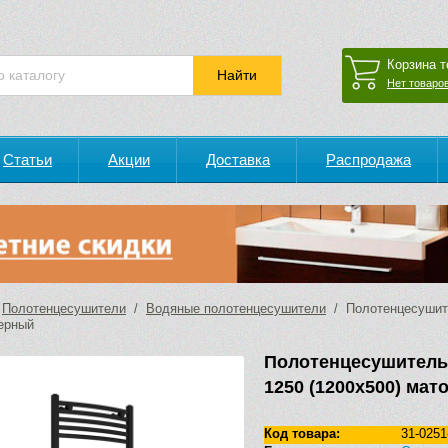
Корзина т
Нет товаров
Статьи
Акции
Доставка
Распродажа
/
Полотенцесушители
/
Водяные полотенцесушители
/ Полотенцесушите
ерный
Полотенцесушител
1250 (1200х500) ма
Код товара:
31-0251