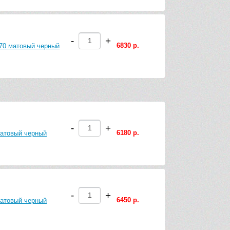
-
+
6830 р.
470 матовый черный
-
+
6180 р.
матовый черный
-
+
6450 р.
матовый черный