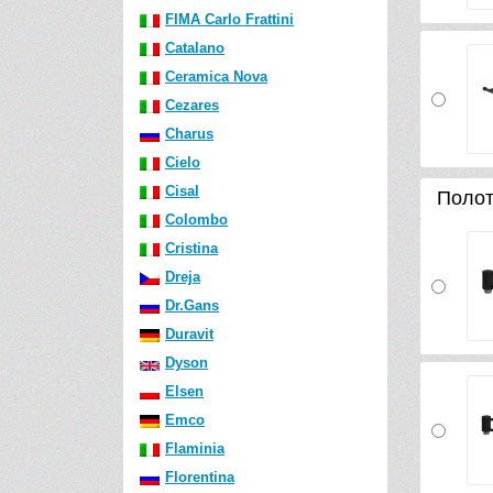
FIMA Carlo Frattini
Catalano
Ceramica Nova
Cezares
Charus
Cielo
Cisal
Полот
Colombo
Cristina
Dreja
Dr.Gans
Duravit
Dyson
Elsen
Emco
Flaminia
Florentina