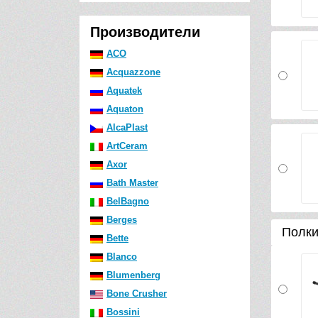
Производители
ACO
Acquazzone
Aquatek
Aquaton
AlcaPlast
ArtCeram
Axor
Bath Master
BelBagno
Berges
Полк
Bette
Blanco
Blumenberg
Bone Crusher
Bossini