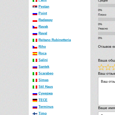
Средне
Pestan
Point
Плохо
Radaway
Ravak
Ужасно
Raval
Reitano Rubinetteria
Riho
Отзывов е
Roca
Salini
Ваша общ
Santek
Ваш отзы
Scarabeo
Simas
Stil Haus
Сунержа
TECE
Terminus
Ваше имя
Timo