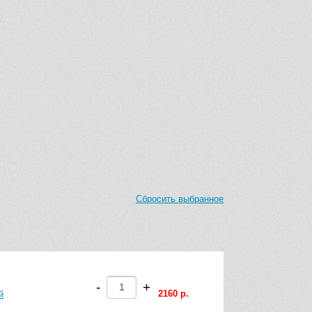
Сбросить выбранное
-
+
2160 р.
й