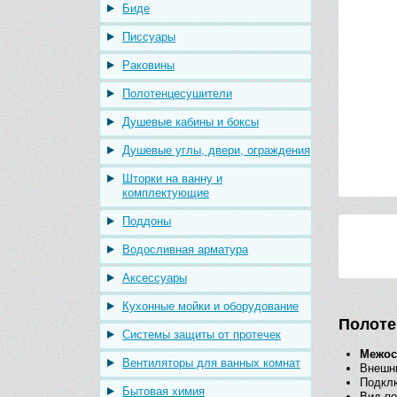
Биде
Писсуары
Раковины
Полотенцесушители
Душевые кабины и боксы
Душевые углы, двери, ограждения
Шторки на ванну и
комплектующие
Поддоны
Водосливная арматура
Аксессуары
Кухонные мойки и оборудование
Полоте
Системы защиты от протечек
Межос
Вентиляторы для ванных комнат
Внешни
Подкл
Бытовая химия
Вид п