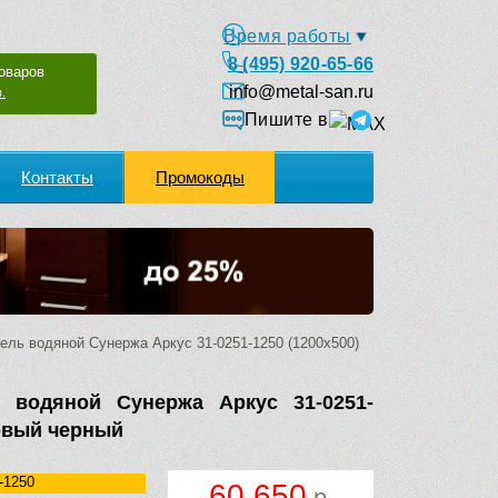
Время работы
8 (495) 920-65-66
оваров
info@metal-san.ru
.
Пишите в
Контакты
Промокоды
ль водяной Сунержа Аркус 31-0251-1250 (1200х500)
ь водяной Сунержа Аркус 31-0251-
товый черный
-1250
60 650
р.