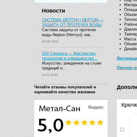
Матер
Площад
Новости
Объем 
Теплоо
СИСТЕМА НЕПТУН | NEPTUN —
Рабоч
ЗАЩИТА ОТ ПРОТЕЧЕК ВОДЫ
Давле
Система защиты от протечек
Темпер
воды Neptun (Нептун): как…
Масса (
06.06.2026
Объем 
Дизайн
GSI Ceramica — Мастерство,
технологии и совершенство…
Инструкц
Искусство, рожденное на стыке
Паспорт и
традиций и…
14.11.2025
Дополн
Читайте отзывы покупателей и
оценивайте качество магазина
Крючк