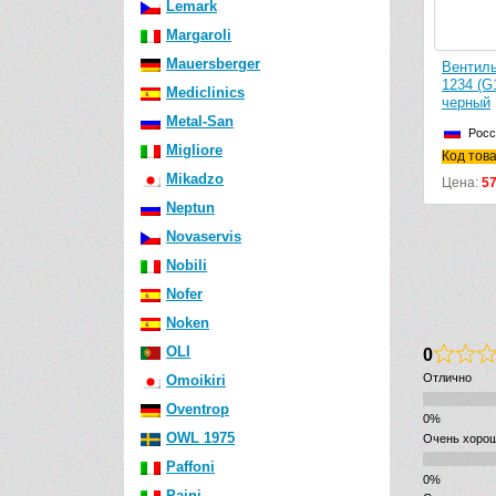
Lemark
Margaroli
Mauersberger
Вентиль угловой Сунержа 31-1400-
Вентиль угловой Су
1212 (G 1/2″ НР х G 1/2″ НР) матовый
1234 (G1/2″НР х G3/
Mediclinics
черный
черный
Metal-San
Россия
Россия
Migliore
Код товара: 31-1400-1212
Код товара: 31-1400-
Mikadzo
Цена:
5430
р.
Цена:
5740
р.
Neptun
Novaservis
Nobili
Nofer
Noken
OLI
0
Отлично
Omoikiri
Oventrop
OWL 1975
Очень хоро
Paffoni
Paini