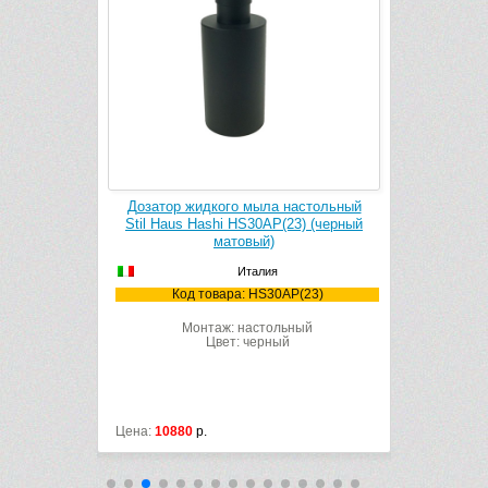
тенный Stil
Дозатор жидкого мыла настольный
Крючок S
 (черный
Stil Haus Hashi HS30AP(23) (черный
(
матовый)
Италия
Ко
(23)
Код товара: HS30AP(23)
ный
Монтаж: настольный
Цвет: черный
Цена:
10880
р.
Цена:
2418
р