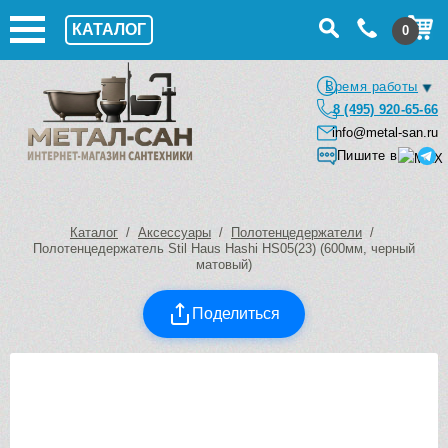
КАТАЛОГ
0
Время работы
8 (495) 920-65-66
info@metal-san.ru
Пишите в
Каталог
/
Аксессуары
/
Полотенцедержатели
/
Полотенцедержатель Stil Haus Hashi HS05(23) (600мм, черный
матовый)
Поделиться