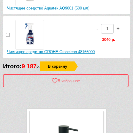
Чистящее средство Aquatek AQ9001 (500 мл)
-
+
3040 р.
Чистящее средство GROHE Grohclean 48166000
Итого:
9 187
р.
В корзину
В избранное
Рек