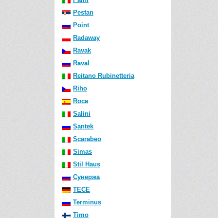
Pestan
Point
Radaway
Ravak
Raval
Reitano Rubinetteria
Riho
Roca
Salini
Santek
Scarabeo
Simas
Stil Haus
Сунержа
TECE
Terminus
Timo