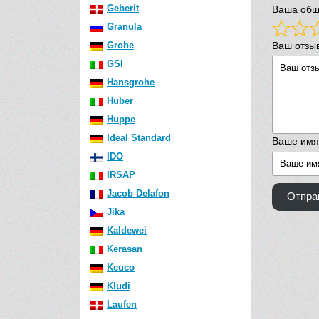
Geberit
Ваша общ
Granula
Ваш отзы
Grohe
GSI
Hansgrohe
Huber
Huppe
Ideal Standard
Ваше имя
IDO
IRSAP
Jacob Delafon
Отпра
Jika
Kaldewei
Kerasan
Keuco
Kludi
Laufen