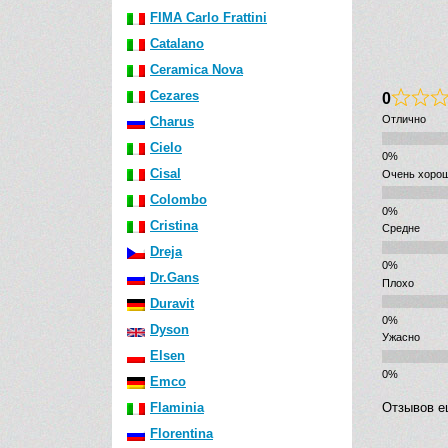
FIMA Carlo Frattini
Catalano
Ceramica Nova
Cezares
0
Отлично
Charus
Cielo
Cisal
Очень хоро
Colombo
Cristina
Средне
Dreja
Dr.Gans
Плохо
Duravit
Dyson
Ужасно
Elsen
Emco
Flaminia
Отзывов е
Florentina