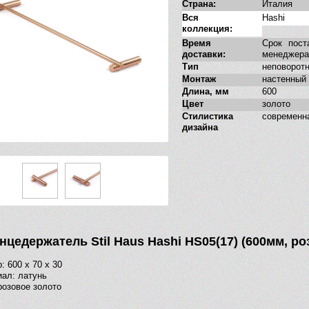
Страна:
Италия
Вся
Hashi
коллекция:
Время
Срок пост
доставки:
менеджера
Тип
неповорот
Монтаж
настенный
Длина, мм
600
Цвет
золото
Стилистика
современн
дизайна
нцедержатель Stil Haus Hashi HS05(17) (600мм, ро
: 600 х 70 х 30
ал: латунь
розовое золото