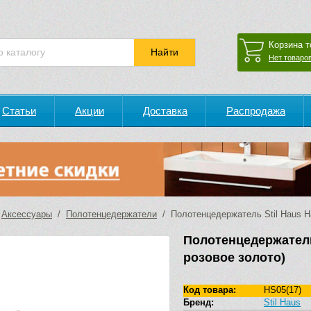
Корзина т
Нет товаров
Статьи
Акции
Доставка
Распродажа
/
Аксессуары
/
Полотенцедержатели
/ Полотенцедержатель Stil Haus Ha
Полотенцедержатель
розовое золото)
Код товара:
HS05(17)
Бренд:
Stil Haus