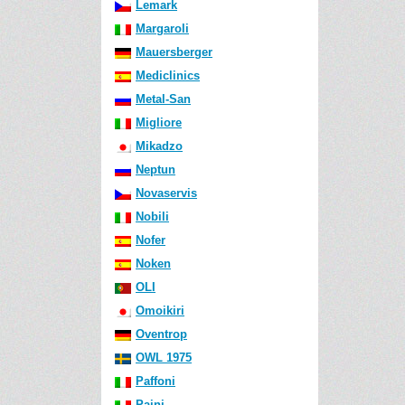
Lemark
Margaroli
Mauersberger
Mediclinics
Metal-San
Migliore
Mikadzo
Neptun
Novaservis
Nobili
Nofer
Noken
OLI
Omoikiri
Oventrop
OWL 1975
Paffoni
Paini