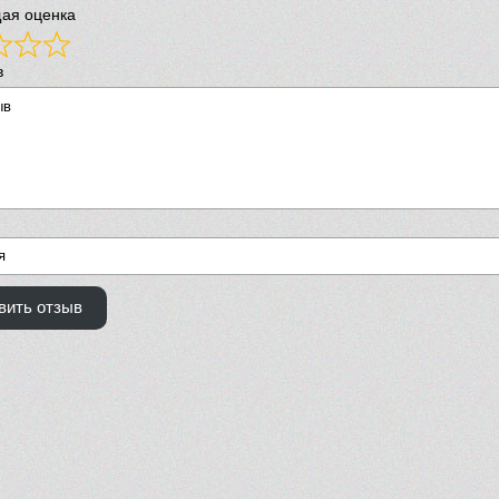
ая оценка
в
вить отзыв