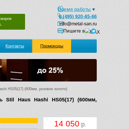
Время работы
8 (495) 920-65-66
оваров
info@metal-san.ru
.
Пишите в
Контакты
Промокоды
shi HS05(17) (600мм, розовое золото)
 Stil Haus Hashi HS05(17) (600мм,
14 050
р.