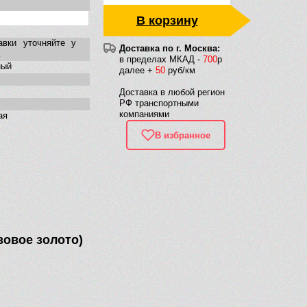
В корзину
авки уточняйте у
Доставка по г. Москва:
в пределах МКАД -
700
р
ный
далее +
50
руб/км
Доставка в любой регион
РФ транспортными
компаниями
ая
В избранное
зовое золото)