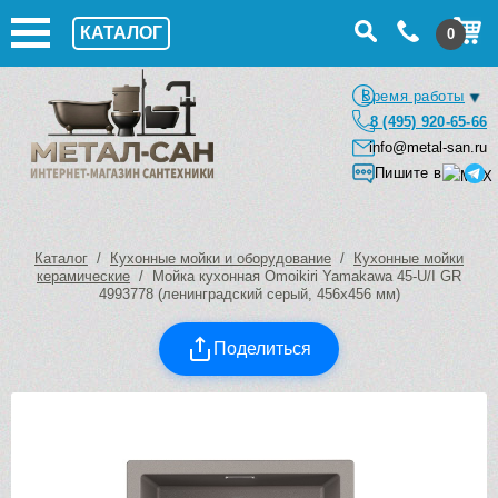
КАТАЛОГ
0
Время работы
8 (495) 920-65-66
info@metal-san.ru
Пишите в
Каталог
/
Кухонные мойки и оборудование
/
Кухонные мойки
керамические
/ Мойка кухонная Omoikiri Yamakawa 45-U/I GR
4993778 (ленинградский серый, 456х456 мм)
Поделиться