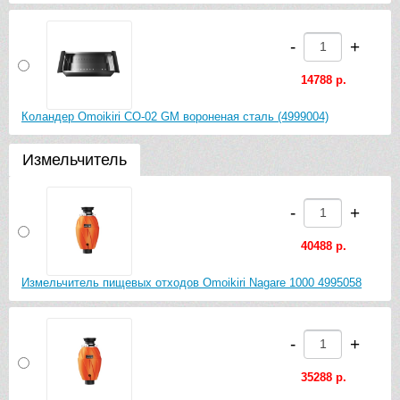
-
+
14788 р.
Коландер Omoikiri CO-02 GM вороненая сталь (4999004)
Измельчитель
-
+
40488 р.
Измельчитель пищевых отходов Omoikiri Nagare 1000 4995058
-
+
35288 р.