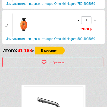
Измельчитель пищевых отходов Omoikiri Nagare 750 4995059
-
+
29188 р.
Измельчитель пищевых отходов Omoikiri Nagare 500 4995060
Итого:
61 188
р.
В корзину
В избранное
Рек