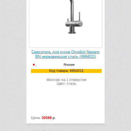
kiri Nagano
Смеситель для кухни Omoikiri Nagano
Смеситель 
994178)
BN нержавеющая сталь (4994011)
Япония
178
Код товара: 4994011
К
рстие
Монтаж: на 1 отверстие
Мон
Цвет: сталь
Цена:
30588
р.
Цена:
29488