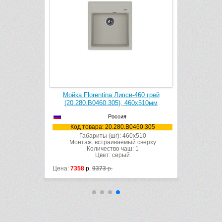
480 грей
Мойка Florentina Липси-460 грей
Мойка Fl
80х510мм
(20.280.B0460.305), 460х510мм
(20.245
Россия
480.305
Код товара: 20.280.B0460.305
Код т
x510
Габариты (шг): 460x510
Габ
 сверху
Монтаж: встраиваемый сверху
Монта
 1
Количество чаш: 1
Цвет: серый
Цена:
7358
р.
9373
р.
Цена:
7064
р