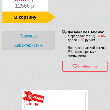
12566 р.
В корзину
Доставка по г. Москва:
Описание
в пределах МКАД -
700
р
далее +
50
руб/км
Характеристики
Доставка в любой регион
РФ транспортными
компаниями
В избранное
Рек
-2 016 руб.
-1 936 руб.