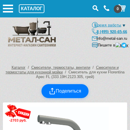
КАТАЛОГ
0
Время работы
8 (495) 920-65-66
info@metal-san.ru
Пишите в
Каталог
/
Смесители, термостаты, вентили
/
Смесители и
термостаты для кухонной мойки
/ Смеситель для кухни Florentina
Арес FL (333.19H.2123.305, грей)
Поделиться
-2703 руб.