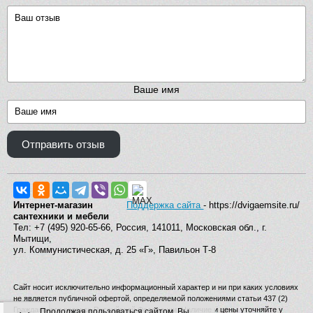
Ваше имя
Отправить отзыв
Интернет-магазин
Поддержка сайта
- https://dvigaemsite.ru/
сантехники и мебели
Тел: +7 (495) 920-65-66, Россия, 141011, Московская обл., г.
Мытищи,
ул. Коммунистическая, д. 25 «Г», Павильон Т-8
Сайт носит исключительно информационный характер и ни при каких условиях
не является публичной офертой, определяемой положениями статьи 437 (2)
Гражданского кодекса Российской Федерации. Наличие и цены уточняйте у
Продолжая пользоваться сайтом, Вы