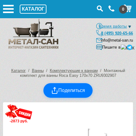
КАТАЛОГ
0
Время работы
8 (495) 920-65-66
info@metal-san.ru
Пишите в
Каталог
/
Ванны
/
Комплектующие к ваннам
/ Монтажный
комплект для ванны Roca Easy 170х70 ZRU9302907
Поделиться
-2873 руб.