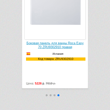
ы Roca Easy
Боковая панель для ванны Roca Easy
Ванна акр
вая
70 ZRU9302910 правая
Испания
02909
Код товара: ZRU9302910
Код
Монтаж: 
Цена:
5226
р.
7010
р.
Цена:
19397