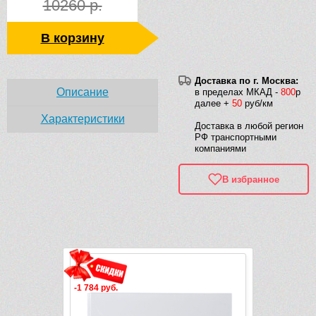
10260 р.
В корзину
Доставка по г. Москва:
Описание
в пределах МКАД -
800
р
далее +
50
руб/км
Характеристики
Доставка в любой регион
РФ транспортными
компаниями
В избранное
Рек
-1 784 руб.
-7 543 руб.