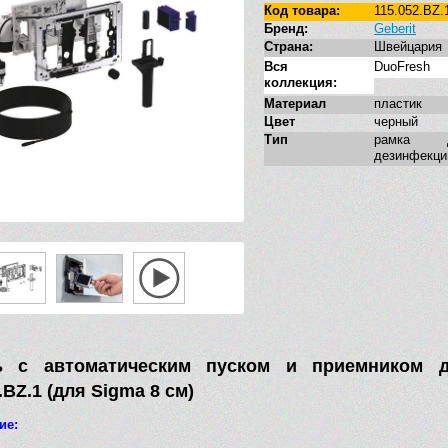
Код товара:
115.052.BZ.
Бренд:
Geberit
Страна:
Швейцария
Вся
DuoFresh
коллекция:
Материал
пластик
Цвет
черный
Тип
рамка д
дезинфекци
ь с автоматическим пуском и приемником д
.BZ.1 (для Sigma 8 см)
ие: