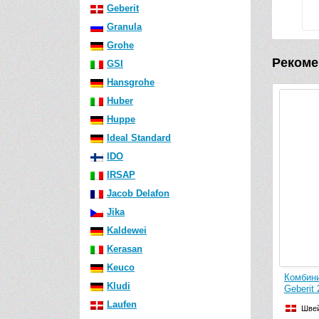
Geberit
Granula
Grohe
Рекоме
GSI
Hansgrohe
Huber
Huppe
Ideal Standard
IDO
IRSAP
Jacob Delafon
Jika
Kaldewei
Kerasan
Keuco
Комбини
Kludi
Geberit 
Laufen
Шве