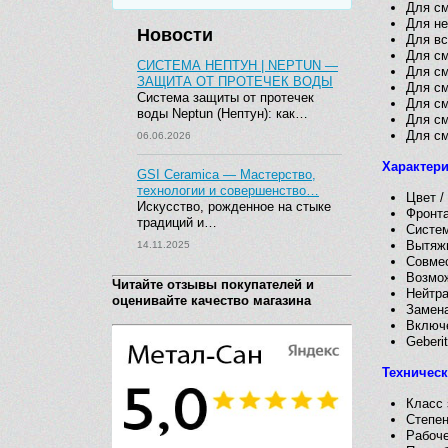
Для см
Для не
Новости
Для вс
Для с
СИСТЕМА НЕПТУН | NEPTUN —
Для с
ЗАЩИТА ОТ ПРОТЕЧЕК ВОДЫ
Для с
Система защиты от протечек
Для с
воды Neptun (Нептун): как…
Для с
Для с
06.06.2026
Характер
GSI Ceramica — Мастерство,
технологии и совершенство…
Цвет /
Искусство, рожденное на стыке
Фронта
традиций и…
Систем
Вытяжн
14.11.2025
Совмес
Возмож
Читайте отзывы покупателей и
Нейтра
оценивайте качество магазина
Замена
Включе
Geberi
Техничес
Класс
Степе
Рабоч