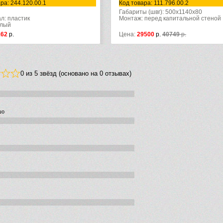
ра: 244.120.00.1
Код товара: 111.796.00.2
Габариты (швг): 500x1140x80
л: пластик
Монтаж: перед капитальной стеной
елый
162
р.
Цена:
29500
р.
40749
р.
0 из 5 звёзд (основано на 0 отзывах)
шо