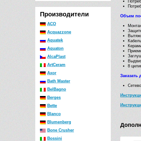
Потре
Потре
Производители
Объем по
ACO
Монта
Защит
Acquazzone
Вытяжн
Aquatek
Кабель
Керами
Aquaton
Приемн
Заглуш
AlcaPlast
Выдвиж
ArtCeram
8 цили
Axor
Заказать 
Bath Master
Сетево
BelBagno
Инструкци
Berges
Инструкц
Bette
Blanco
Blumenberg
Дополн
Bone Crusher
Bossini