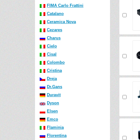
FIMA Carlo Frattini
Catalano
Ceramica Nova
Cezares
Charus
Cielo
Cisal
Colombo
Cristina
Dreja
Dr.Gans
Duravit
Dyson
Elsen
Emco
Flaminia
Florentina