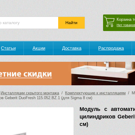
Корзина т
Нет товаров
Статьи
Акции
Доставка
Распродажа
/
Инсталляции скрытого монтажа
/
Комплектующие к инсталляциям
/ Мо
в Geberit DuoFresh 115.052.BZ.1 (для Sigma 8 см)
Модуль с автомат
цилиндриков Geberit
см)