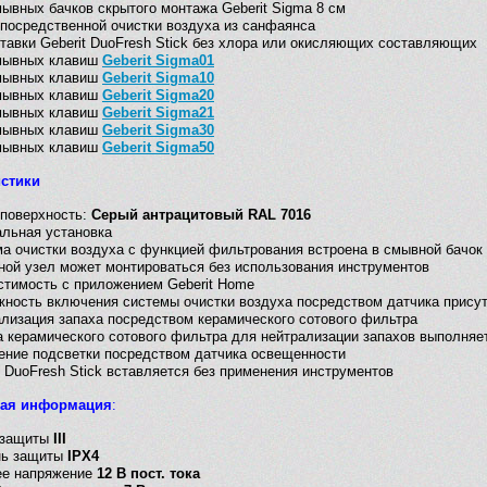
ывных бачков скрытого монтажа Geberit Sigma 8 см
посредственной очистки воздуха из санфаянса
тавки Geberit DuoFresh Stick без хлора или окисляющих составляющих
мывных клавиш
Geberit Sigma01
мывных клавиш
Geberit Sigma10
мывных клавиш
Geberit Sigma20
мывных клавиш
Geberit Sigma21
мывных клавиш
Geberit Sigma30
мывных клавиш
Geberit Sigma50
истики
 поверхность:
Серый антрацитовый RAL 7016
льная установка
а очистки воздуха с функцией фильтрования встроена в смывной бачок
ой узел может монтироваться без использования инструментов
тимость с приложением Geberit Home
ность включения системы очистки воздуха посредством датчика прису
лизация запаха посредством керамического сотового фильтра
 керамического сотового фильтра для нейтрализации запахов выполняе
ние подсветки посредством датчика освещенности
t DuoFresh Stick вставляется без применения инструментов
кая информация
:
 защиты
III
нь защиты
IPX4
ее напряжение
12 В пост. тока