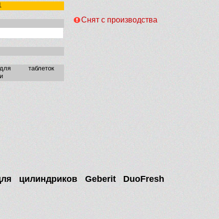
1
Снят с производства
ля таблеток
и
ля цилиндриков Geberit DuoFresh