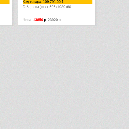
Код товара: 109.791.00.1
Габариты (швг): 505x1080x80
Цена:
13850
р.
23920
р.