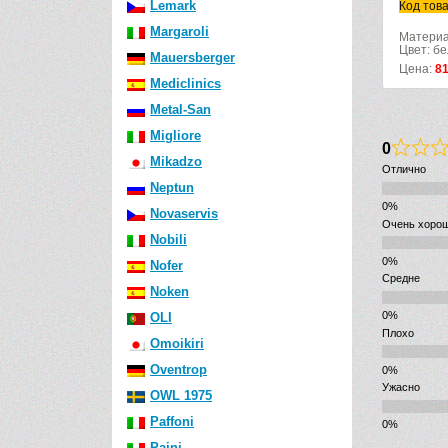
Lemark
Код това
Margaroli
Материа
Цвет: б
Mauersberger
Цена:
8
Mediclinics
Metal-San
Migliore
0
Mikadzo
Отлично
Neptun
Novaservis
Очень хоро
Nobili
Nofer
Средне
Noken
OLI
Плохо
Omoikiri
Oventrop
Ужасно
OWL 1975
Paffoni
Paini