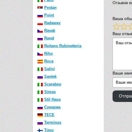
Отзывов е
Pestan
Point
Ваша общ
Radaway
Ravak
Ваш отзы
Raval
Reitano Rubinetteria
Riho
Roca
Salini
Ваше имя
Santek
Scarabeo
Simas
Отпра
Stil Haus
Сунержа
TECE
Terminus
Timo