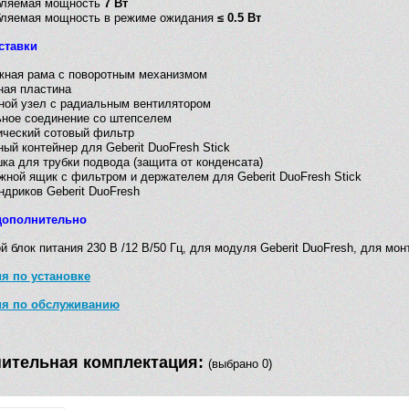
бляемая мощность
7 Вт
бляемая мощность в режиме ожидания
≤ 0.5 Вт
ставки
жная pама с поворотным механизмом
ная пластина
ой узел с радиальным вентилятором
ное соединение со штепселем
ческий сотовый фильтр
ый контейнер для Geberit DuoFresh Stick
ка для трубки подвода (защита от конденсата)
ной ящик с фильтром и держателем для Geberit DuoFresh Stick
ндриков Geberit DuoFresh
дополнительно
й блок питания 230 В /12 В/50 Гц, для модуля Geberit DuoFresh, для мо
я по установке
ия по обслуживанию
ительная комплектация:
(выбрано 0)