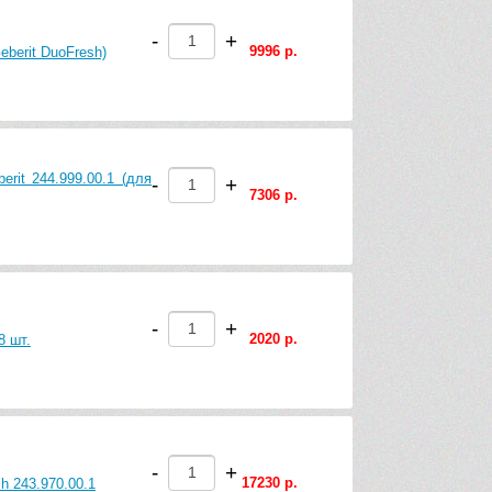
-
+
9996 р.
eberit DuoFresh)
rit 244.999.00.1 (для
-
+
7306 р.
-
+
2020 р.
8 шт.
-
+
17230 р.
h 243.970.00.1