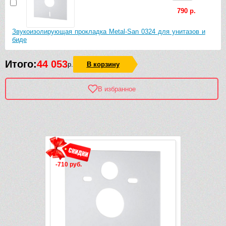
790 р.
Звукоизолирующая прокладка Metal-San 0324 для унитазов и
биде
Итого:
44 053
р.
В корзину
В избранное
Рек
-710 руб.