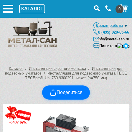
КАТАЛОГ
0
Время работы
8 (495) 920-65-66
info@metal-san.ru
Пишите в
Каталог
/
Инсталляции скрытого монтажа
/
Инсталляции для
подвесных унитазов
/ Инсталляция для подвесного унитаза TECE
TECEprofil Uni 750 9300291 низкая (h=750 мм)
Поделиться
-6437 руб.