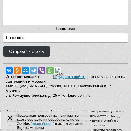
Ваше имя
Отправить отзыв
Интернет-магазин
Поддержка сайта
- https://dvigaemsite.ru/
сантехники и мебели
Тел: +7 (495) 920-65-66, Россия, 141011, Московская обл., г.
Мытищи,
ул. Коммунистическая, д. 25 «Г», Павильон Т-8
Сайт носит исключительно информационный характер и ни при каких условиях
×
Продолжая пользоваться сайтом, Вы
не является публичной офертой, определяемой положениями статьи 437 (2)
даете согласие на обработку файлов
Гражданского кодекса Российской Федерации. Наличие и цены уточняйте у
Cookies (
подробнее...
) и использование
наших операторов. Производитель вправе изменять комплектацию,
Яндекс.Метрики
технические характеристики, страну производства и внешний вид товара без