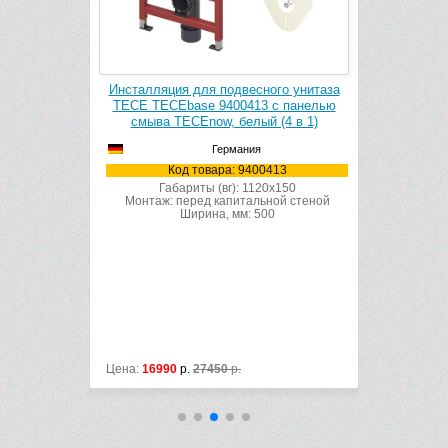
ляция для подвесного унитаза
Инсталляция для подвесного унитаз
TECEbase 9400413 с панелью
TECE TECEbase 9400405 с панель
ва TECEnow, белый (4 в 1)
смыва TECEambia, хром глянцевый 
в 1)
Германия
Германия
Код товара: 9400413
Код товара: 9400405
Габариты (вг): 1120x150
аж: перед капитальной стеной
Габариты (вг): 1120x150
Ширина, мм: 500
Монтаж: перед капитальной стеной
Ширина, мм: 500
6990
р.
27450
р.
Цена:
26678
р.
29790
р.