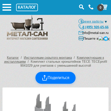
КАТАЛОГ
0
Время работы
8 (495) 920-65-66
info@metal-san.ru
Пишите в
Каталог
/
Инсталляции скрытого монтажа
/
Комплектующие к
инсталляциям
/ Комплект стальных кронштейнов TECE TECEprofil
9041029 для унитазов с уменьшенной высотой
Поделиться