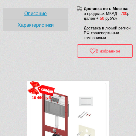
Доставка по г. Москва:
Описание
в пределах МКАД -
700
р
далее +
50
руб/км
Характеристики
Доставка в любой регион
РФ транспортными
компаниями
В избранное
Рек
уб.
-3 112 руб.