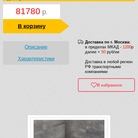
81780
р.
В корзину
Доставка по г. Москва:
Описание
в пределах МКАД -
1200
р
далее +
50
руб/км
Характеристики
Доставка в любой регион
РФ транспортными
компаниями
В избранное
Рек