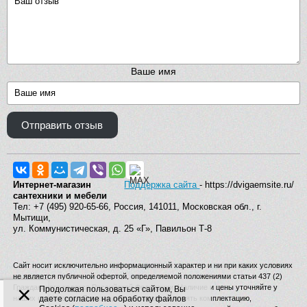
Ваше имя
Отправить отзыв
Интернет-магазин
Поддержка сайта
- https://dvigaemsite.ru/
сантехники и мебели
Тел: +7 (495) 920-65-66, Россия, 141011, Московская обл., г.
Мытищи,
ул. Коммунистическая, д. 25 «Г», Павильон Т-8
Сайт носит исключительно информационный характер и ни при каких условиях
не является публичной офертой, определяемой положениями статьи 437 (2)
×
Гражданского кодекса Российской Федерации. Наличие и цены уточняйте у
Продолжая пользоваться сайтом, Вы
наших операторов. Производитель вправе изменять комплектацию,
даете согласие на обработку файлов