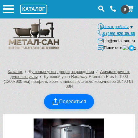
КАТАЛОГ
0
Время работы
8 (495) 920-65-66
info@metal-san.ru
Пишите в
Каталог
/
Душевые углы, двери, ограждения
/
Асимметричные
душевые углы
/ Душевой угол Radaway Premium Plus E 1900
(1200х900 мм) профиль хром глянцевый/стекло коричневое 30493-01-
08N
Поделиться