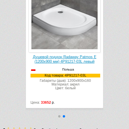
y Patmos E
Душевой поддон Radaway Patmos E
Душевой п
03R правый
(1200х900 мм) 4P91217-03L левый
(1200х900
Польша
7-03R
Код товара: 4P91217-03L
Код
x900x160
Габариты (дшв): 1200x900x160
Габари
л
Материал: акрил
Цвет: белый
Цена:
33652
р.
Цена:
33652