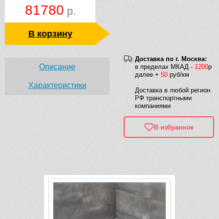
81780
р.
В корзину
Доставка по г. Москва:
Описание
в пределах МКАД -
1200
р
далее +
50
руб/км
Характеристики
Доставка в любой регион
РФ транспортными
компаниями
В избранное
Рек