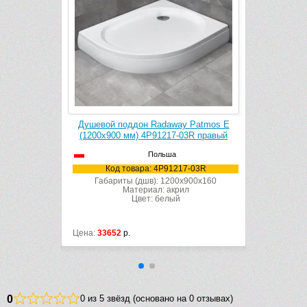
y Patmos E
Душевой поддон Radaway Patmos E
03L левый
(1200х900 мм) 4P91217-03R правый
Польша
7-03L
Код товара: 4P91217-03R
x900x160
Габариты (дшв): 1200x900x160
л
Материал: акрил
Цвет: белый
Цена:
33652
р.
0
0 из 5 звёзд (основано на 0 отзывах)