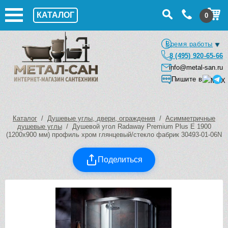
КАТАЛОГ
0
Время работы
8 (495) 920-65-66
info@metal-san.ru
Пишите в
Каталог
/
Душевые углы, двери, ограждения
/
Асимметричные
душевые углы
/ Душевой угол Radaway Premium Plus E 1900
(1200х900 мм) профиль хром глянцевый/стекло фабрик 30493-01-06N
Поделиться