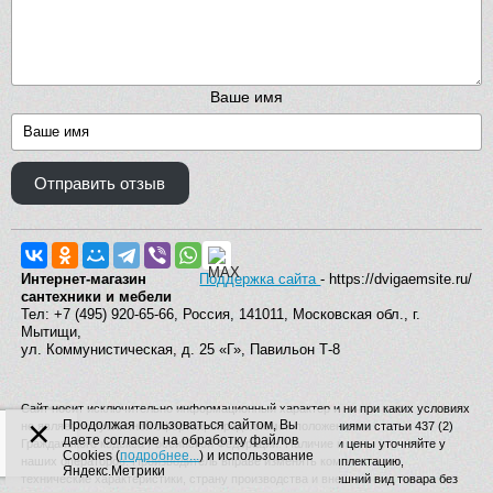
Ваше имя
Отправить отзыв
Интернет-магазин
Поддержка сайта
- https://dvigaemsite.ru/
сантехники и мебели
Тел: +7 (495) 920-65-66, Россия, 141011, Московская обл., г.
Мытищи,
ул. Коммунистическая, д. 25 «Г», Павильон Т-8
Сайт носит исключительно информационный характер и ни при каких условиях
×
Продолжая пользоваться сайтом, Вы
не является публичной офертой, определяемой положениями статьи 437 (2)
даете согласие на обработку файлов
Гражданского кодекса Российской Федерации. Наличие и цены уточняйте у
Cookies (
подробнее...
) и использование
наших операторов. Производитель вправе изменять комплектацию,
Яндекс.Метрики
технические характеристики, страну производства и внешний вид товара без