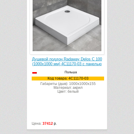
Delos C 100
Душевой поддон Radaway Delos C 100
Душевой по
010-01
(1000х1000 мм) 4C11170-03 с панелью
(1000
Польша
10-01
Код товара: 4C11170-03
Код
x1000x55
Габариты (дшв): 1000x1000x155
Габари
л
Материал: акрил
Цвет: белый
Цена:
37412
р.
Цена:
27072