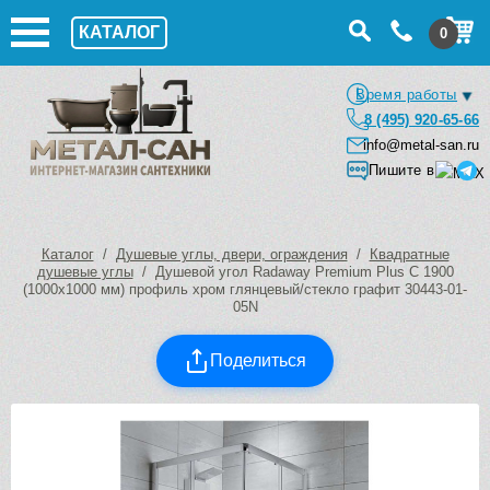
КАТАЛОГ
0
Время работы
8 (495) 920-65-66
info@metal-san.ru
Пишите в
Каталог
/
Душевые углы, двери, ограждения
/
Квадратные
душевые углы
/ Душевой угол Radaway Premium Plus C 1900
(1000х1000 мм) профиль хром глянцевый/стекло графит 30443-01-
05N
Поделиться