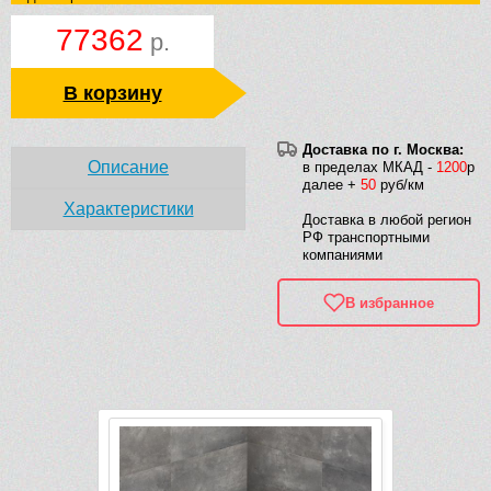
77362
р.
В корзину
Доставка по г. Москва:
Описание
в пределах МКАД -
1200
р
далее +
50
руб/км
Характеристики
Доставка в любой регион
РФ транспортными
компаниями
В избранное
Рек