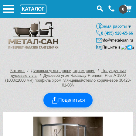
КАТАЛОГ
0
Время работы
8 (495) 920-65-66
info@metal-san.ru
Пишите в
Каталог
/
Душевые углы, двери, ограждения
/
Полукруглые
душевые углы
/ Душевой угол Radaway Premium Plus A 1900
(1000х1000 мм) профиль хром глянцевый/стекло коричневое 30423-
01-08N
Поделиться