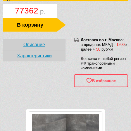
77362
р.
В корзину
Доставка по г. Москва:
Описание
в пределах МКАД -
1200
р
далее +
50
руб/км
Характеристики
Доставка в любой регион
РФ транспортными
компаниями
В избранное
Рек