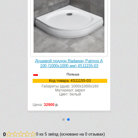
Delos A 100
Душевой поддон Radaway Patmos A
Душевой по
010-01
100 (1000х1000 мм) 4S11155-03
(1000
Польша
10-01
Код товара: 4S11155-03
Код
x1000x50
Габариты (дшв): 1000x1000x160
Габари
л
Материал: акрил
Цвет: белый
Цена:
32900
р.
Цена:
23688
0
0 из 5 звёзд (основано на 0 отзывах)