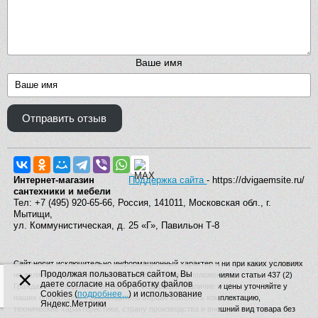
Ваше имя
Отправить отзыв
Интернет-магазин
Поддержка сайта
- https://dvigaemsite.ru/
сантехники и мебели
Тел: +7 (495) 920-65-66, Россия, 141011, Московская обл., г.
Мытищи,
ул. Коммунистическая, д. 25 «Г», Павильон Т-8
Сайт носит исключительно информационный характер и ни при каких условиях
×
Продолжая пользоваться сайтом, Вы
не является публичной офертой, определяемой положениями статьи 437 (2)
даете согласие на обработку файлов
Гражданского кодекса Российской Федерации. Наличие и цены уточняйте у
Cookies (
подробнее...
) и использование
наших операторов. Производитель вправе изменять комплектацию,
Яндекс.Метрики
технические характеристики, страну производства и внешний вид товара без