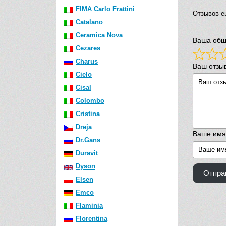
FIMA Carlo Frattini
Отзывов е
Catalano
Ceramica Nova
Ваша общ
Cezares
Charus
Ваш отзы
Cielo
Cisal
Colombo
Cristina
Dreja
Ваше имя
Dr.Gans
Duravit
Dyson
Отпра
Elsen
Emco
Flaminia
Florentina