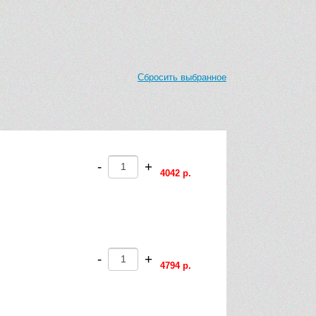
Сбросить выбранное
-
+
4042 р.
-
+
4794 р.