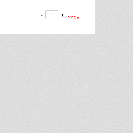
-
+
4042 р.
-
+
2162 р.