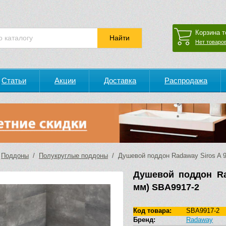
Корзина т
Нет товаров
Статьи
Акции
Доставка
Распродажа
/
Поддоны
/
Полукруглые поддоны
/ Душевой поддон Radaway Siros A 9
Душевой поддон Ra
мм) SBA9917-2
Код товара:
SBA9917-2
Бренд:
Radaway