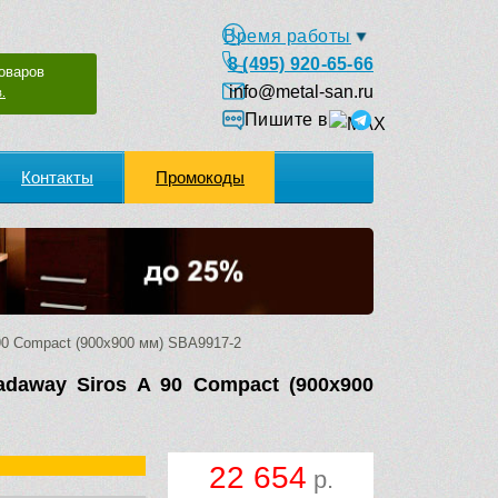
Время работы
8 (495) 920-65-66
оваров
info@metal-san.ru
.
Пишите в
Контакты
Промокоды
0 Compact (900х900 мм) SBA9917-2
daway Siros A 90 Compact (900х900
22 654
р.