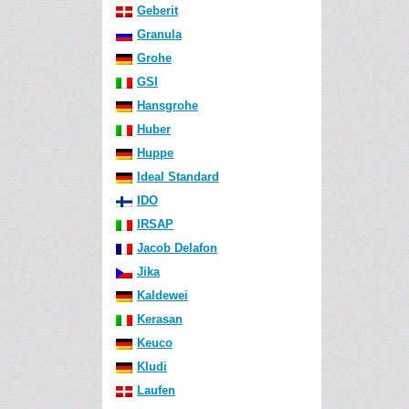
Geberit
Granula
Grohe
GSI
Hansgrohe
Huber
Huppe
Ideal Standard
IDO
IRSAP
Jacob Delafon
Jika
Kaldewei
Kerasan
Keuco
Kludi
Laufen