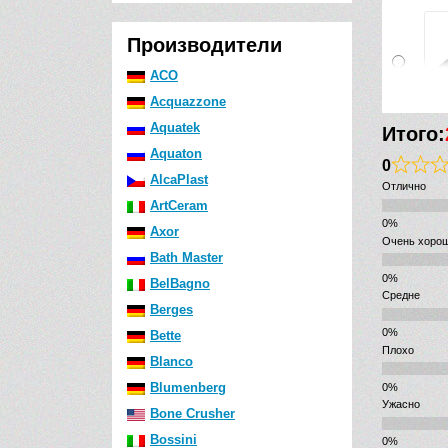
Производители
ACO
Acquazzone
Aquatek
Итого:
Aquaton
0
AlcaPlast
Отлично
ArtCeram
Axor
Очень хоро
Bath Master
BelBagno
Средне
Berges
Bette
Плохо
Blanco
Blumenberg
Ужасно
Bone Crusher
Bossini