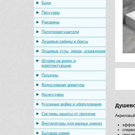
Биде
Писсуары
Раковины
Полотенцесушители
Душевые кабины и боксы
Душевые углы, двери, ограждения
Шторки на ванну и
комплектующие
Поддоны
Водосливная арматура
Аксессуары
Кухонные мойки и оборудование
Душево
Системы защиты от протечек
Акриловый
Вентиляторы для ванных комнат
эффек
сперво
Бытовая химия
цельно