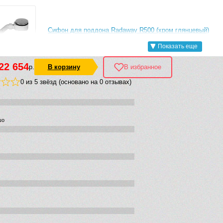
Сифон для поддона Radaway R500 (хром глянцевый)
Показать еще
22 654
р.
В корзину
В избранное
0 из 5 звёзд (основано на 0 отзывах)
Сифон для поддона Radaway 690P (хром глянцевый)
шо