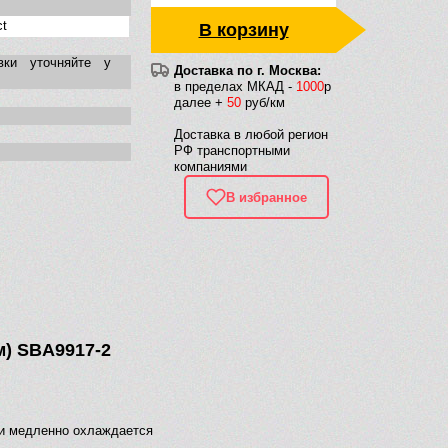
ct
В корзину
вки уточняйте у
Доставка по г. Москва:
в пределах МКАД -
1000
р
далее +
50
руб/км
Доставка в любой регион
РФ транспортными
компаниями
В избранное
м) SBA9917-2
 и медленно охлаждается