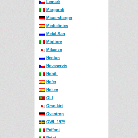
Lemark
Margaroli
Mauersberger
Mediclinics
Metal-San
Migliore
Mikadzo
Neptun
Novaservis
Nobili
Nofer
Noken
OLI
Omoikiri
Oventrop
OWL 1975
Paffoni
Paini