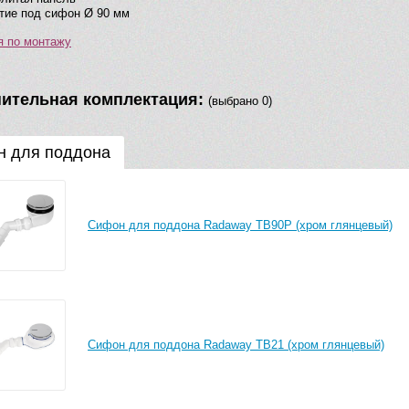
тие под сифон Ø 90 мм
я по монтажу
ительная комплектация:
(выбрано 0)
 для поддона
Сифон для поддона Radaway TB90P (хром глянцевый)
Сифон для поддона Radaway TB21 (хром глянцевый)