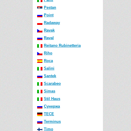
Pestan
Point
Radaway
Ravak
Raval
Reitano Rubinetteria
Riho
Roca
Salini
Santek
Scarabeo
Simas
Stil Haus
Сунержа
TECE
Terminus
Timo