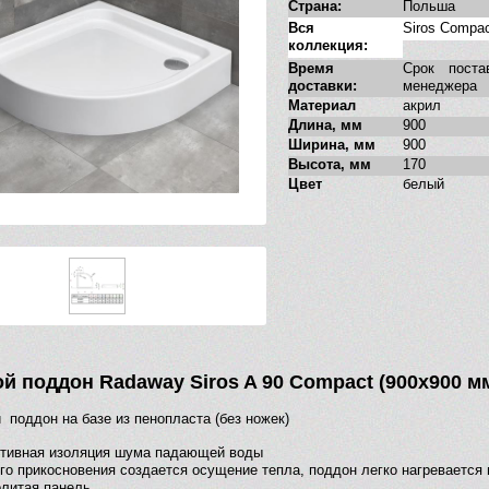
Страна:
Польша
Вся
Siros Compa
коллекция:
Время
Срок поста
доставки:
менеджера
Материал
акрил
Длина, мм
900
Ширина, мм
900
Высота, мм
170
Цвет
белый
й поддон Radaway Siros A 90 Compact (900х900 м
 поддон на базе из пенопласта (без ножек)
тивная изоляция шума падающей воды
го прикосновения создается осущение тепла, поддон легко нагревается
литая панель