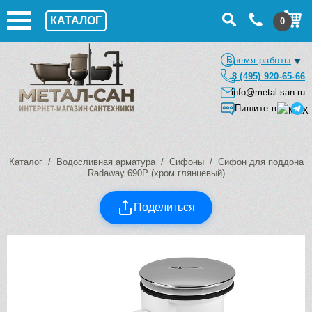
КАТАЛОГ
0
Время работы
8 (495) 920-65-66
info@metal-san.ru
Пишите в
Каталог
/
Водосливная арматура
/
Сифоны
/ Сифон для поддона
Radaway 690P (хром глянцевый)
Поделиться