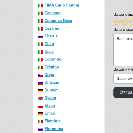
FIMA Carlo Frattini
Catalano
Ваша общ
Ceramica Nova
Cezares
Ваш отзы
Charus
Cielo
Cisal
Colombo
Cristina
Ваше имя
Dreja
Dr.Gans
Duravit
Отпра
Dyson
Elsen
Emco
Flaminia
Florentina