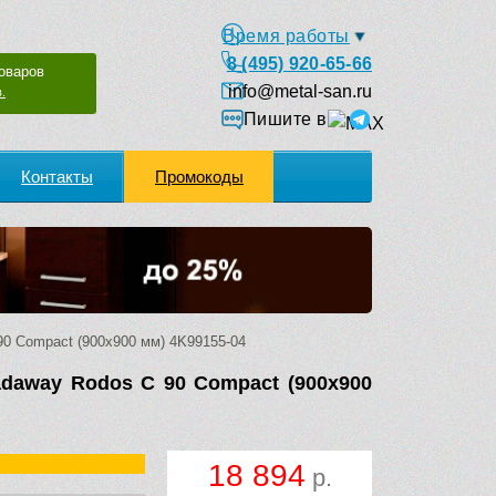
Время работы
8 (495) 920-65-66
оваров
info@metal-san.ru
.
Пишите в
Контакты
Промокоды
0 Compact (900х900 мм) 4K99155-04
daway Rodos C 90 Compact (900х900
18 894
р.