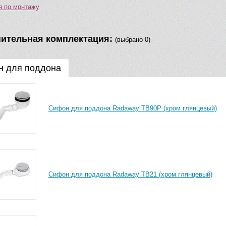
я по монтажу
ительная комплектация:
(выбрано 0)
 для поддона
Сифон для поддона Radaway TB90P (хром глянцевый)
Сифон для поддона Radaway TB21 (хром глянцевый)