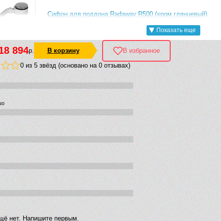
Сифон для поддона Radaway R500 (хром глянцевый)
Показать еще
18 894
р.
В корзину
В избранное
0 из 5 звёзд (основано на 0 отзывах)
Сифон для поддона Radaway 690P (хром глянцевый)
шо
щё нет. Напишите первым.