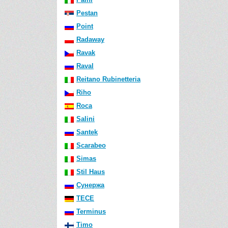
Pestan
Point
Radaway
Ravak
Raval
Reitano Rubinetteria
Riho
Roca
Salini
Santek
Scarabeo
Simas
Stil Haus
Сунержа
TECE
Terminus
Timo