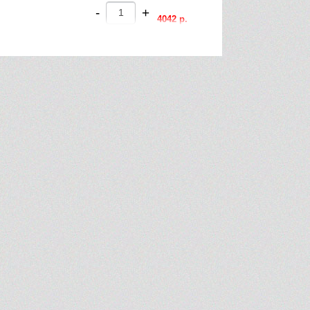
-
+
4042 р.
-
+
2162 р.