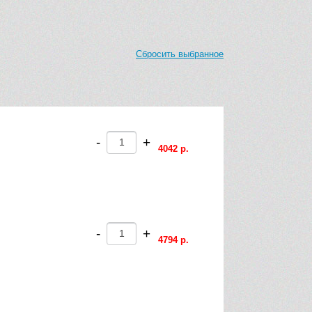
Сбросить выбранное
-
+
4042 р.
-
+
4794 р.