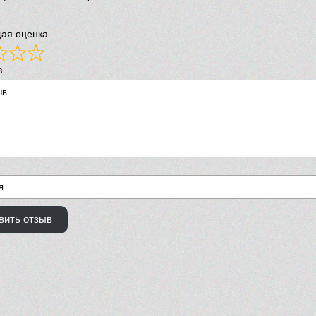
ая оценка
в
вить отзыв