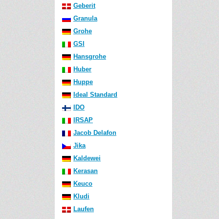
Geberit
Granula
Grohe
GSI
Hansgrohe
Huber
Huppe
Ideal Standard
IDO
IRSAP
Jacob Delafon
Jika
Kaldewei
Kerasan
Keuco
Kludi
Laufen