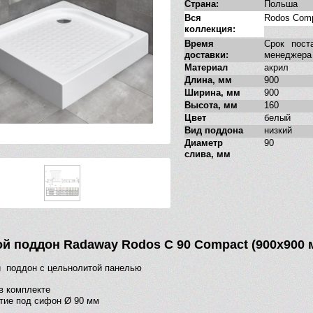
Страна:
Польша
Вся
Rodos Com
коллекция:
Время
Срок пост
доставки:
менеджера
Материал
акрил
Длина, мм
900
Ширина, мм
900
Высота, мм
160
Цвет
белый
Вид поддона
низкий
Диаметр
90
слива, мм
й поддон Radaway Rodos C 90 Compact (900х900 
 поддон с цельнолитой панелью
в комплекте
тие под сифон Ø 90 мм