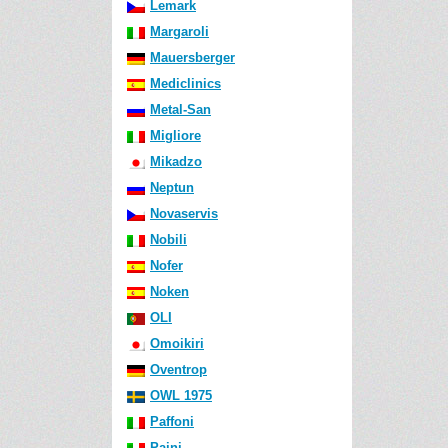
Lemark
Margaroli
Mauersberger
Mediclinics
Metal-San
Migliore
Mikadzo
Neptun
Novaservis
Nobili
Nofer
Noken
OLI
Omoikiri
Oventrop
OWL 1975
Paffoni
Paini