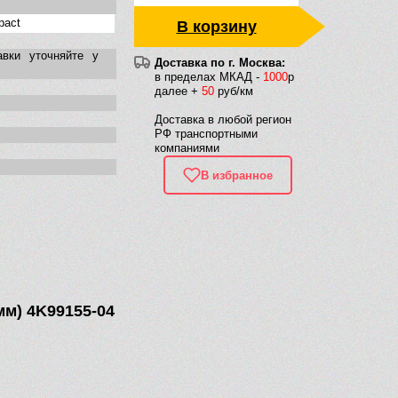
pact
В корзину
авки уточняйте у
Доставка по г. Москва:
в пределах МКАД -
1000
р
далее +
50
руб/км
Доставка в любой регион
РФ транспортными
компаниями
В избранное
мм) 4K99155-04