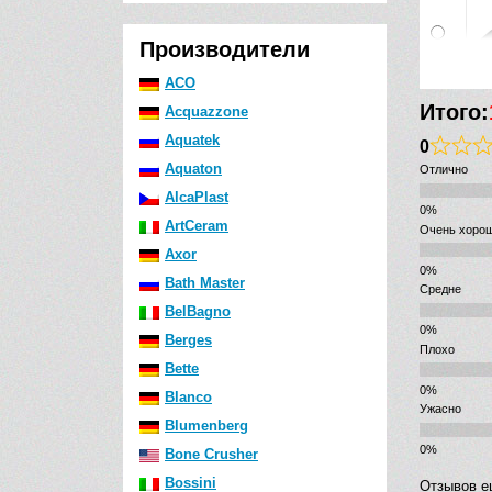
Производители
ACO
Итого:
Acquazzone
Aquatek
0
Aquaton
Отлично
AlcaPlast
ArtCeram
Очень хоро
Axor
Bath Master
Средне
BelBagno
Berges
Плохо
Bette
Blanco
Ужасно
Blumenberg
Bone Crusher
Bossini
Отзывов е