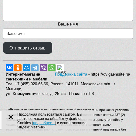
Ваше имя
Отправить отзыв
Интернет-магазин
Поддержка сайта
- https://dvigaemsite.ru/
сантехники и мебели
Тел: +7 (495) 920-65-66, Россия, 141011, Московская обл., г.
Мытищи,
ул. Коммунистическая, д. 25 «Г», Павильон Т-8
Сайт носит исключительно информационный характер и ни при каких условиях
×
Продолжая пользоваться сайтом, Вы
не является публичной офертой, определяемой положениями статьи 437 (2)
даете согласие на обработку файлов
Гражданского кодекса Российской Федерации. Наличие и цены уточняйте у
Cookies (
подробнее...
) и использование
наших операторов. Производитель вправе изменять комплектацию,
Яндекс.Метрики
технические характеристики, страну производства и внешний вид товара без
дополнительного уведомления.