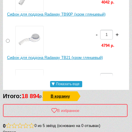
4042 р.
Сифон для поддона Radaway TB90P (хром глянцевый)
-
+
4794 р.
Сифон для поддона Radaway TB21 (хром глянцевый)
-
+
Показать еще
4042 р.
Итого:
18 894
р.
В корзину
Сифон для поддона Radaway R500 (хром глянцевый)
В избранное
-
+
0
0 из 5 звёзд (основано на 0 отзывах)