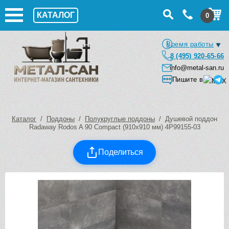
КАТАЛОГ
0
Время работы
8 (495) 920-65-66
info@metal-san.ru
Пишите в
Каталог
/
Поддоны
/
Полукруглые поддоны
/ Душевой поддон
Radaway Rodos A 90 Compact (910х910 мм) 4P99155-03
Поделиться