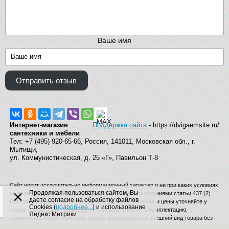
Ваше имя
Отправить отзыв
Интернет-магазин
Поддержка сайта
- https://dvigaemsite.ru/
сантехники и мебели
Тел: +7 (495) 920-65-66, Россия, 141011, Московская обл., г.
Мытищи,
ул. Коммунистическая, д. 25 «Г», Павильон Т-8
Сайт носит исключительно информационный характер и ни при каких условиях
×
Продолжая пользоваться сайтом, Вы
не является публичной офертой, определяемой положениями статьи 437 (2)
даете согласие на обработку файлов
Гражданского кодекса Российской Федерации. Наличие и цены уточняйте у
Cookies (
подробнее...
) и использование
наших операторов. Производитель вправе изменять комплектацию,
Яндекс.Метрики
технические характеристики, страну производства и внешний вид товара без
дополнительного уведомления.