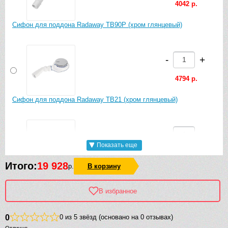
4042 р.
Сифон для поддона Radaway TB90P (хром глянцевый)
-
+
4794 р.
Сифон для поддона Radaway TB21 (хром глянцевый)
-
+
Показать еще
4042 р.
Итого:
19 928
р.
В корзину
Сифон для поддона Radaway R500 (хром глянцевый)
В избранное
-
+
0
0 из 5 звёзд (основано на 0 отзывах)