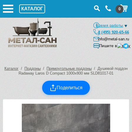
КАТАЛОГ
0
Время работы
8 (495) 920-65-66
info@metal-san.ru
Пишите в
Каталог
/
Поддоны
/
Прямоугольные поддоны
/ Душевой поддон
Radaway Laros D Compact 1000х800 мм SLD81017-01
Поделиться