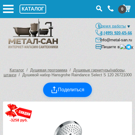
КАТАЛОГ
0
Время работы
8 (495) 920-65-66
info@metal-san.ru
Пишите в
Каталог
/
Душевая программа
/
Душевые гарнитуры/наборы,
штанги
/ Душевой набор Hansgrohe Raindance Select S 120 26721000
Поделиться
-3258 руб.