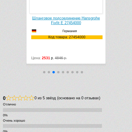
k Cleaner
Шланговое подсоединение Hansgrohe
Смесите
1106
Fixfit E 27454000
Ver
Германия
106
Код товара: 27454000
Ко
Цена:
2531
р.
4846
р.
Цена:
17807
0
0 из 5 звёзд (основано на 0 отзывах)
Отлично
Очень хорошо