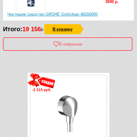
3040 р.
Чистящее средство GROHE Grohclean 48166000
Итого:
19 156
р.
В корзину
В избранное
Рек
-2 315 руб.