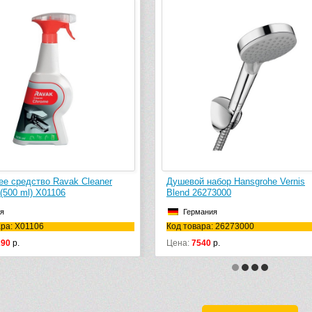
е средство Ravak Cleaner
Душевой набор Hansgrohe Vernis
(500 ml) X01106
Blend 26273000
я
Германия
ара: X01106
Код товара: 26273000
290
р.
Цена:
7540
р.