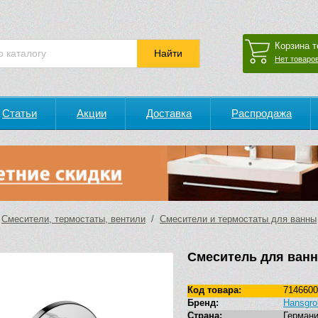
Корзина т
Нет товаров
Статьи
Акции
Доставка
Распродажа
/
Смесители, термостаты, вентили
/
Смесители и термостаты для ванны
Смеситель для ванн
Код товара:
7146600
Бренд:
Hansgro
Страна:
Герман