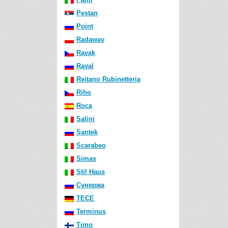
Pestan
Point
Radaway
Ravak
Raval
Reitano Rubinetteria
Riho
Roca
Salini
Santek
Scarabeo
Simas
Stil Haus
Сунержа
TECE
Terminus
Timo