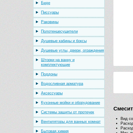
Биде
Писсуары
Раковины
Полотенцесушители
Душевые кабины и боксы
Душевые углы, двери, ограждения
Шторки на ванну и
комплектующие
Поддоны
Водосливная арматура
Аксессуары
Кухонные мойки и оборудование
Смесит
Системы защиты от протечек
Вид со
Вентиляторы для ванных комнат
Расход
Расход
Бытовая химия
Мин. р