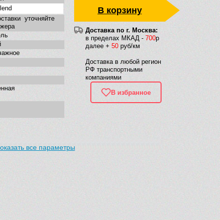
lend
В корзину
ставки уточняйте
джера
Доставка по г. Москва:
ель
в пределах МКАД -
700
р
й
далее +
50
руб/км
чажное
Доставка в любой регион
РФ транспортными
компаниями
енная
В избранное
оказать все параметры