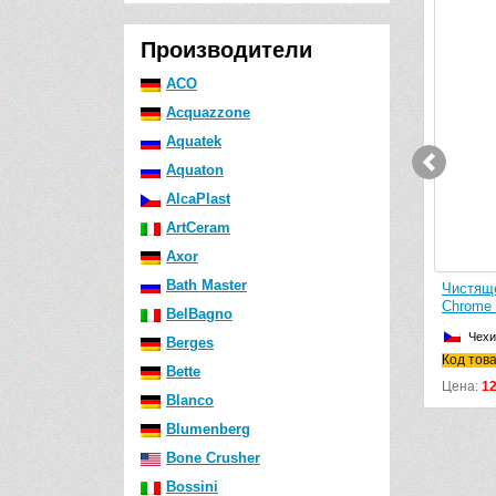
Видео
Производители
ACO
Acquazzone
Aquatek
Aquaton
AlcaPlast
ArtCeram
Axor
Bath Master
Чистящее средство GROHE
Чистяще
Grohclean 48166000
Chrome 
BelBagno
Германия
Чехи
Berges
Код товара: 48166000
Код тов
Bette
Цена:
3040
р.
Цена:
1
Blanco
Blumenberg
Bone Crusher
Bossini