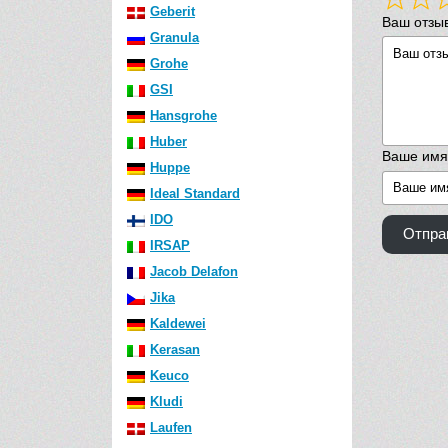
Geberit
Ваш отзы
Granula
Grohe
GSI
Hansgrohe
Huber
Ваше имя
Huppe
Ideal Standard
IDO
Отпра
IRSAP
Jacob Delafon
Jika
Kaldewei
Kerasan
Keuco
Kludi
Laufen