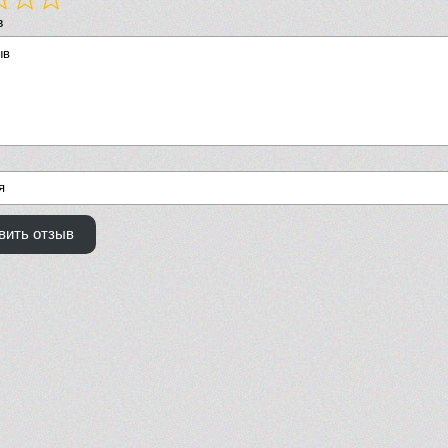
в
вить отзыв