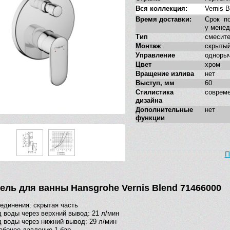
Вся коллекция:
Vernis B
Время доставки:
Срок по
у мене
Тип
смесит
Монтаж
скрыты
Управление
одноры
Цвет
хром
Вращение излива
нет
Выступ, мм
60
Стилистика
соврем
дизайна
Дополнительные
нет
функции
П
ель для ванны Hansgrohe Vernis Blend 71466000
единения: скрытая часть
 воды через верхний вывод: 21 л/мин
 воды через нижний вывод: 29 л/мин
абочее давление 1 бар