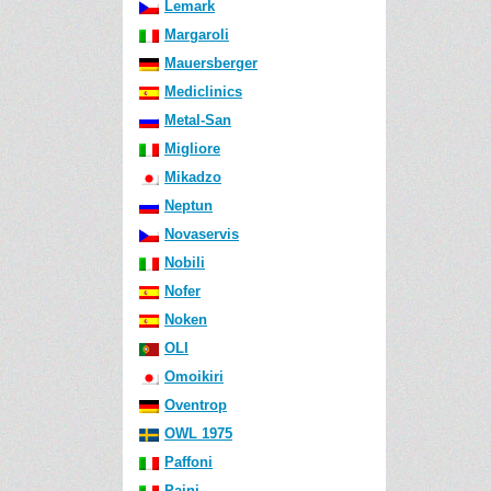
Lemark
Margaroli
Mauersberger
Mediclinics
Metal-San
Migliore
Mikadzo
Neptun
Novaservis
Nobili
Nofer
Noken
OLI
Omoikiri
Oventrop
OWL 1975
Paffoni
Paini