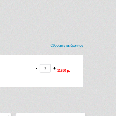
Сбросить выбранное
-
+
11950 р.