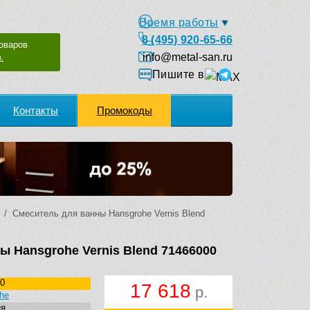
Время работы
8 (495) 920-65-66
оваров
info@metal-san.ru
.
Пишите в
Контакты
Промокоды
/ Смеситель для ванны Hansgrohe Vernis Blend
ы Hansgrohe Vernis Blend 71466000
0
17 618
р.
he
ия