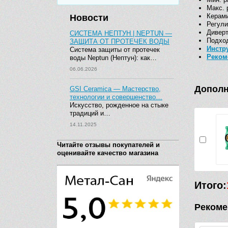
Макс. 
Керам
Новости
Регули
Диверт
СИСТЕМА НЕПТУН | NEPTUN —
Подход
ЗАЩИТА ОТ ПРОТЕЧЕК ВОДЫ
Инстр
Система защиты от протечек
Реком
воды Neptun (Нептун): как…
06.06.2026
Дополн
GSI Ceramica — Мастерство,
технологии и совершенство…
Искусство, рожденное на стыке
традиций и…
14.11.2025
Читайте отзывы покупателей и
оценивайте качество магазина
Итого:
Рекоме