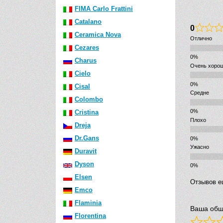
FIMA Carlo Frattini
Catalano
0
Ceramica Nova
Отлично
Cezares
Charus
Очень хоро
Cielo
Cisal
Средне
Colombo
Cristina
Плохо
Dreja
Dr.Gans
Ужасно
Duravit
Dyson
Elsen
Отзывов е
Emco
Flaminia
Ваша общ
Florentina