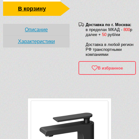
В корзину
Доставка по г. Москва:
Описание
в пределах МКАД -
800
р
далее +
50
руб/км
Характеристики
Доставка в любой регион
РФ транспортными
компаниями
В избранное
Рек
-8 173 руб.