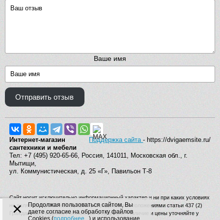
Ваше имя
Отправить отзыв
Интернет-магазин
Поддержка сайта
- https://dvigaemsite.ru/
сантехники и мебели
Тел: +7 (495) 920-65-66, Россия, 141011, Московская обл., г.
Мытищи,
ул. Коммунистическая, д. 25 «Г», Павильон Т-8
Сайт носит исключительно информационный характер и ни при каких условиях
×
Продолжая пользоваться сайтом, Вы
не является публичной офертой, определяемой положениями статьи 437 (2)
даете согласие на обработку файлов
Гражданского кодекса Российской Федерации. Наличие и цены уточняйте у
Cookies (
подробнее...
) и использование