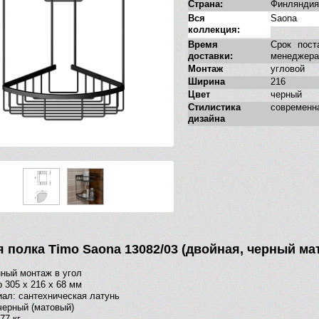
Страна:
Финляндия
Вся
Saona
коллекция:
Время
Срок пост
доставки:
менеджера
Монтаж
угловой
Ширина
216
Цвет
черный
Стилистика
современн
дизайна
я полка Timo Saona 13082/03 (двойная, черный ма
ный монтаж в угол
 305 х 216 х 68 мм
ал: сантехническая латунь
черный (матовый)
77 кг