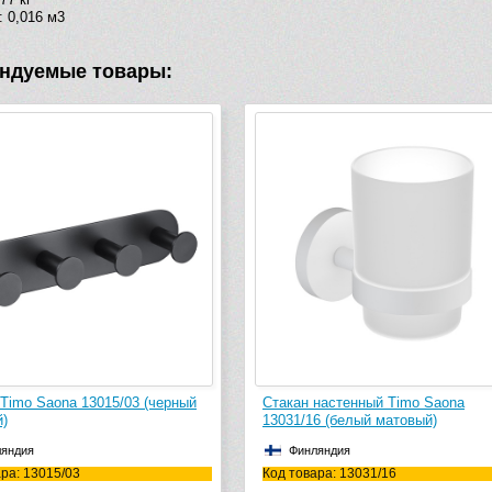
 0,016 м3
ндуемые товары:
Timo Saona 13015/03 (черный
Стакан настенный Timo Saona
)
13031/16 (белый матовый)
яндия
Финляндия
ра: 13015/03
Код товара: 13031/16