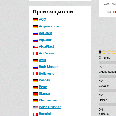
Цвет: черный
Цвет: ч
Производители
Цена:
4447
р.
Цена:
7
ACO
Acquazzone
Aquatek
Aquaton
AlcaPlast
0
ArtCeram
Отлично
Axor
Bath Master
Очень хоро
BelBagno
Berges
Средне
Bette
Blanco
Плохо
Blumenberg
Bone Crusher
Bossini
Ужасно