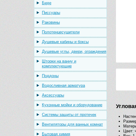
Биде
Писсуары
Раковины
Полотенцесушители
Душевые кабины и боксы
Душевые углы, двери, ограждения
Шторки на ванну и
комплектующие
Поддоны
Водосливная арматура
Аксессуары
Кухонные мойки и оборудование
Углова
Системы защиты от протечек
Настен
Размер
Вентиляторы для ванных комнат
Матери
Цвет: 
Бытовая химия
Вес: 1,