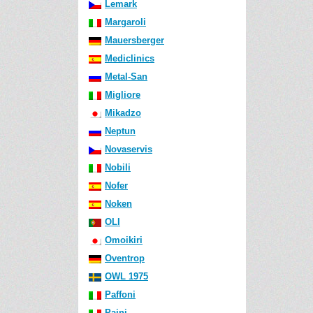
Lemark
Margaroli
Mauersberger
Mediclinics
Metal-San
Migliore
Mikadzo
Neptun
Novaservis
Nobili
Nofer
Noken
OLI
Omoikiri
Oventrop
OWL 1975
Paffoni
Paini