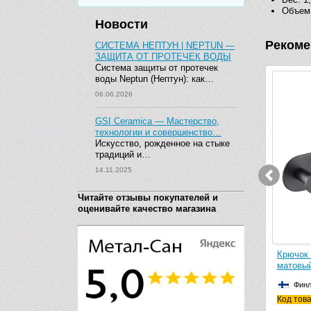
Объем:
Новости
Рекоме
СИСТЕМА НЕПТУН | NEPTUN —
ЗАЩИТА ОТ ПРОТЕЧЕК ВОДЫ
Система защиты от протечек
воды Neptun (Нептун): как…
06.06.2026
GSI Ceramica — Мастерство,
технологии и совершенство…
Искусство, рожденное на стыке
традиций и…
14.11.2025
Читайте отзывы покупателей и
оценивайте качество магазина
 (черный
Крючок Timo Saona 13014/03 (черный
Крючок 
матовый)
матовый
Финляндия
Финл
Код товара: 13014/03
Код това