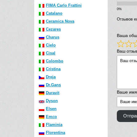
FIMA Carlo Frattini
Catalano
Отзывов е
Ceramica Nova
Cezares
Ваша общ
Charus
Cielo
Ваш отзы
Cisal
Colombo
Cristina
Dreja
Dr.Gans
Ваше имя
Duravit
Dyson
Elsen
Отпра
Emco
Flaminia
Florentina