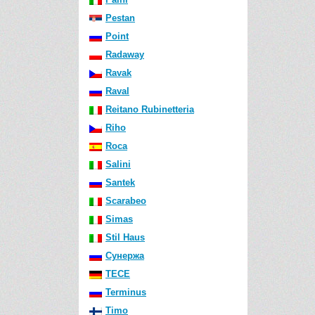
Pestan
Point
Radaway
Ravak
Raval
Reitano Rubinetteria
Riho
Roca
Salini
Santek
Scarabeo
Simas
Stil Haus
Сунержа
TECE
Terminus
Timo