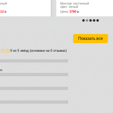
ерный
Монтаж: настенный
Цвет: белый
412
р.
Цена:
3780
р.
Показать все
0 из 5 звёзд (основано на 0 отзывах)
шо