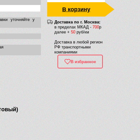
В корзину
авки уточняйте у
Доставка по г. Москва:
в пределах МКАД -
700
р
далее +
50
руб/км
Доставка в любой регион
ая
РФ транспортными
компаниями
В избранное
товый)