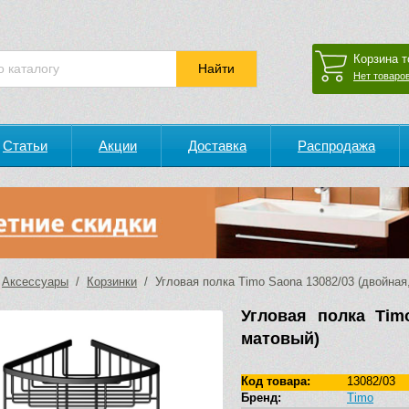
Корзина т
Нет товаров
Статьи
Акции
Доставка
Распродажа
/
Аксессуары
/
Корзинки
/ Угловая полка Timo Saona 13082/03 (двойная
Угловая полка Tim
матовый)
Код товара:
13082/03
Бренд:
Timo