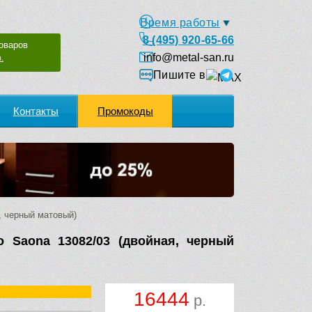
Время работы
8 (495) 920-65-66
оваров
info@metal-san.ru
.
Пишите в
Контакты
Промокоды
, черный матовый)
o Saona 13082/03 (двойная, черный
16444
р.