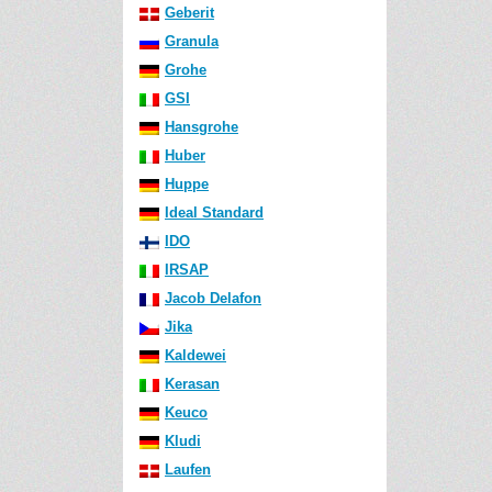
Geberit
Granula
Grohe
GSI
Hansgrohe
Huber
Huppe
Ideal Standard
IDO
IRSAP
Jacob Delafon
Jika
Kaldewei
Kerasan
Keuco
Kludi
Laufen