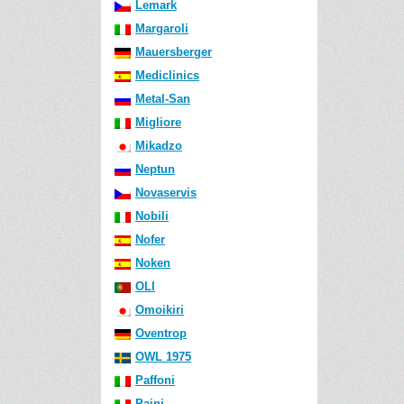
Lemark
Margaroli
Mauersberger
Mediclinics
Metal-San
Migliore
Mikadzo
Neptun
Novaservis
Nobili
Nofer
Noken
OLI
Omoikiri
Oventrop
OWL 1975
Paffoni
Paini