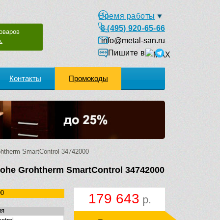
Время работы
8 (495) 920-65-66
оваров
info@metal-san.ru
.
Пишите в
Контакты
Промокоды
therm SmartControl 34742000
ohe Grohtherm SmartControl 34742000
00
179 643
р.
ия