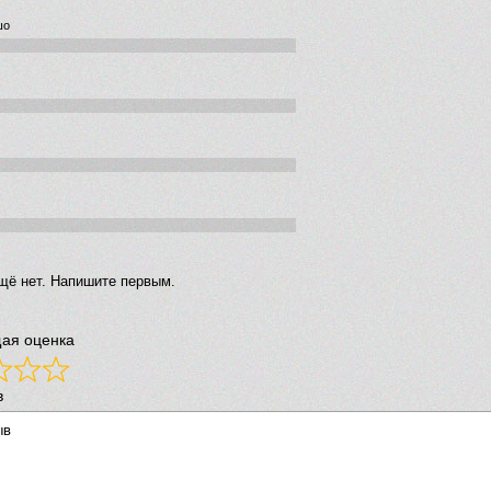
шо
щё нет. Напишите первым.
ая оценка
в