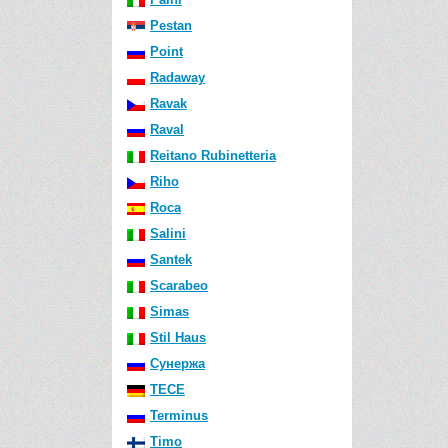
Pestan
Point
Radaway
Ravak
Raval
Reitano Rubinetteria
Riho
Roca
Salini
Santek
Scarabeo
Simas
Stil Haus
Сунержа
TECE
Terminus
Timo