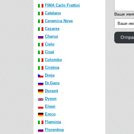
FIMA Carlo Frattini
Catalano
Ваше имя
Ceramica Nova
Cezares
Charus
Отпра
Cielo
Cisal
Colombo
Cristina
Dreja
Dr.Gans
Duravit
Dyson
Elsen
Emco
Flaminia
Florentina