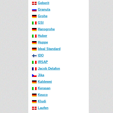
Geberit
Granula
Grohe
GSI
Hansgrohe
Huber
Huppe
Ideal Standard
IDO
IRSAP
Jacob Delafon
Jika
Kaldewei
Kerasan
Keuco
Kludi
Laufen