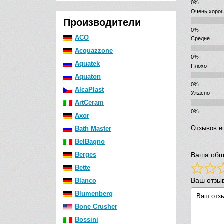
Очень хоро
Производители
ACO
Средне
Acquazzone
Aquatek
Плохо
Aquaton
AlcaPlast
Ужасно
ArtCeram
Axor
Отзывов е
Bath Master
BelBagno
Berges
Ваша общ
Bette
Ваш отзы
Blanco
Blumenberg
Bone Crusher
Bossini