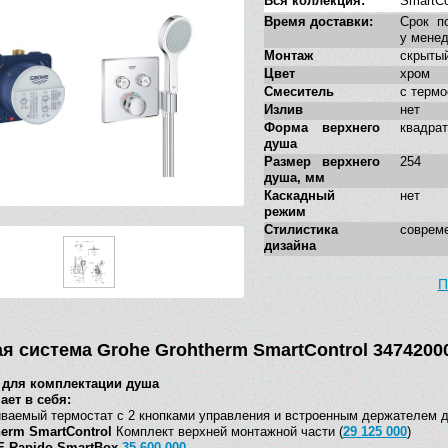
Вся коллекция:
SmartCo
Время доставки:
Срок п
у мене
Монтаж
скрыты
Цвет
хром
Смеситель
с термо
Излив
нет
Форма верхнего
квадра
душа
Размер верхнего
254
душа, мм
Каскадный
нет
режим
Стилистика
соврем
дизайна
П
я система Grohe Grohtherm SmartControl 3474200
 для комплектации душа
ает в себя:
ваемый термостат с 2 кнопками управления и встроенным держателем 
erm SmartControl
Комплект верхней монтажной части (
29 125 000
)
 Rapido SmartBox
35 600 000