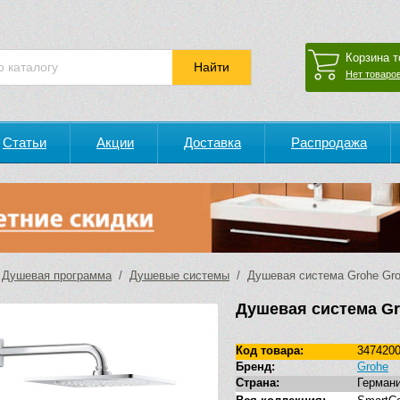
Корзина т
Нет товаров
Статьи
Акции
Доставка
Распродажа
/
Душевая программа
/
Душевые системы
/ Душевая система Grohe Groh
Душевая система Gr
Код товара:
347420
Бренд:
Grohe
Страна:
Герман