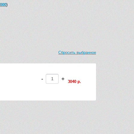
 000
)
Сбросить выбранное
-
+
3040 р.