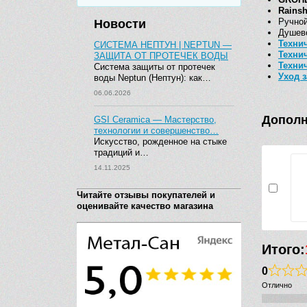
Rainsh
Ручно
Новости
Душев
Техни
СИСТЕМА НЕПТУН | NEPTUN —
Техни
ЗАЩИТА ОТ ПРОТЕЧЕК ВОДЫ
Техни
Система защиты от протечек
Уход 
воды Neptun (Нептун): как…
06.06.2026
Дополн
GSI Ceramica — Мастерство,
технологии и совершенство…
Искусство, рожденное на стыке
традиций и…
14.11.2025
Читайте отзывы покупателей и
оценивайте качество магазина
Итого:
0
Отлично