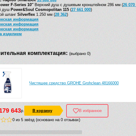
ower F-Series 10″
Верхний душ с душевым кронштейном 286 мм (
26 070
й душ
Power&Soul Cosmopolitan 115
(
27 661 000
)
ой шланг
Silverflex
1.250 мм (
28 362
)
ческая информация
ческая информация
ческая информация
за изделием
ительная комплектация:
(выбрано 0)
Чистящее средство GROHE Grohclean 48166000
179 643
р.
В корзину
В избранное
0 из 5 звёзд (основано на 0 отзывах)