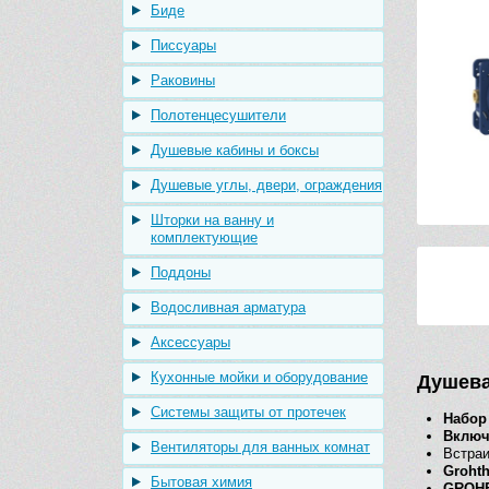
Биде
Писсуары
Раковины
Полотенцесушители
Душевые кабины и боксы
Душевые углы, двери, ограждения
Шторки на ванну и
комплектующие
Поддоны
Водосливная арматура
Аксессуары
Кухонные мойки и оборудование
Душева
Системы защиты от протечек
Набор
Включ
Вентиляторы для ванных комнат
Встраи
Grohth
Бытовая химия
GROHE