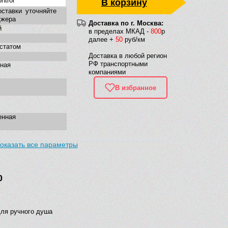
ntrol
В корзину
оставки уточняйте
джера
Доставка по г. Москва:
й
в пределах МКАД -
800
р
далее +
50
руб/км
статом
Доставка в любой регион
РФ транспортными
тная
компаниями
В избранное
енная
оказать все параметры
0
для ручного душа