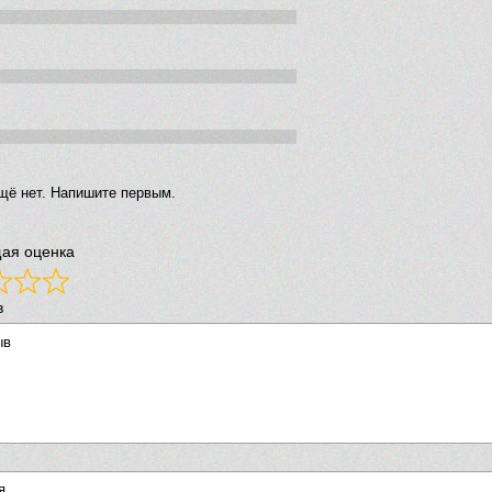
щё нет. Напишите первым.
ая оценка
в