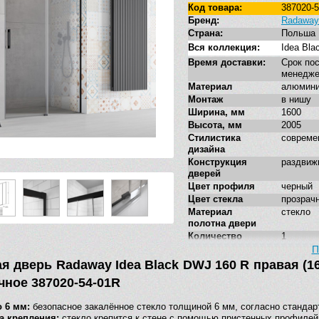
Код товара:
387020-
Бренд:
Radaway
Страна:
Польша
Вся коллекция:
Idea Bla
Время доставки:
Срок пос
менедже
Материал
алюмин
Монтаж
в нишу
Ширина, мм
1600
Высота, мм
2005
Стилистика
совреме
дизайна
Конструкция
раздвиж
дверей
Цвет профиля
черный
Цвет стекла
прозрач
Материал
стекло
полотна двери
Количество
1
дверей
П
Ориентация
правая
я дверь Radaway Idea Black DWJ 160 R правая (1
Декор
нет
чное 387020-54-01R
Толщина стекла,
6
мм
о 6 мм:
безопасное закалённое стекло толщиной 6 мм, согласно стандар
Антигрязевое
есть
а крепления:
стекло крепится к стене с помощью пристенных профилей 