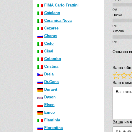
FIMA Carlo Frattini
Catalano
Плохо
Ceramica Nova
Cezares
Ужасно
Charus
Cielo
Cisal
Отзывов е
Colombo
Cristina
Ваша общ
Dreja
Dr.Gans
Ваш отзы
Duravit
Dyson
Elsen
Emco
Flaminia
Ваше имя
Florentina