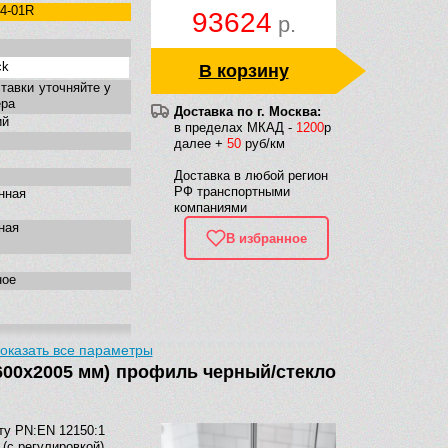
54-01R
93624
р.
ck
В корзину
тавки уточняйте у
ра
Доставка по г. Москва:
ий
в пределах МКАД -
1200
р
далее +
50
руб/км
Доставка в любой регион
РФ транспортными
нная
компаниями
ная
В избранное
ное
оказать все параметры
600х2005 мм) профиль черный/стекло
ту PN:EN 12150:1
(с регулировкой)