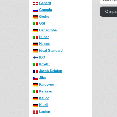
Geberit
Granula
Отпра
Grohe
GSI
Hansgrohe
Huber
Huppe
Ideal Standard
IDO
IRSAP
Jacob Delafon
Jika
Kaldewei
Kerasan
Keuco
Kludi
Laufen