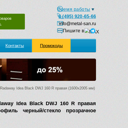
Время работы
8 (495) 920-65-66
оваров
info@metal-san.ru
.
Пишите в
Контакты
Промокоды
adaway Idea Black DWJ 160 R правая (1600х2005 мм)
away Idea Black DWJ 160 R правая
рофиль черный/стекло прозрачное