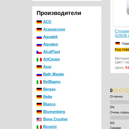
Производители
ACO
Acquazzone
Стульчик для душа
010037 (хром/темно
Aquatek
Германия
Aquaton
Код товара: 149820
AlcaPlast
Материал: металл
ArtCeram
Цвет: серый
Axor
Цена:
51173
р.
Bath Master
BelBagno
Berges
0
Bette
Отлично
Blanco
Blumenberg
Очень хоро
Bone Crusher
Bossini
Средне