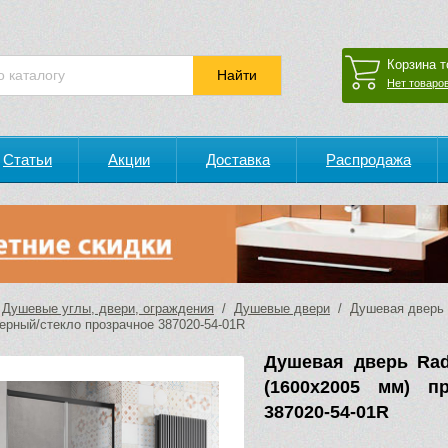
Корзина т
Нет товаров
Статьи
Акции
Доставка
Распродажа
/
Душевые углы, двери, ограждения
/
Душевые двери
/ Душевая дверь R
ерный/стекло прозрачное 387020-54-01R
Душевая дверь Rad
(1600х2005 мм) п
387020-54-01R