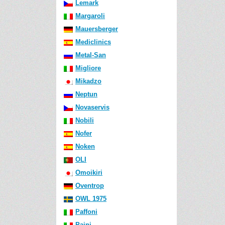
Lemark
Margaroli
Mauersberger
Mediclinics
Metal-San
Migliore
Mikadzo
Neptun
Novaservis
Nobili
Nofer
Noken
OLI
Omoikiri
Oventrop
OWL 1975
Paffoni
Paini