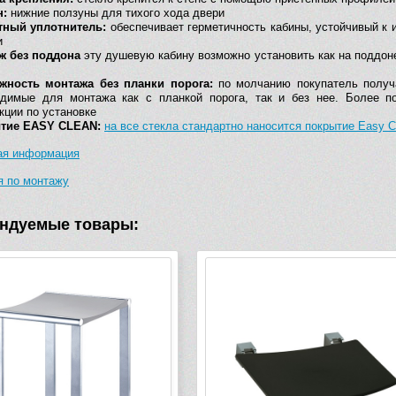
покрытие
н:
нижние ползуны для тихого хода двери
тный уплотнитель:
обеспечивает герметичность кабины, устойчивый к
и
ж без поддона
эту душевую кабину возможно установить как на поддоне
жность монтажа без планки порога:
по молчанию покупатель получ
одимые для монтажа как с планкой порога, так и без нее. Более п
кции по установке
тие EASY CLEAN:
на все стекла стандартно наносится покрытие Easy C
ая информация
я по монтажу
ндуемые товары: