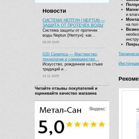
Ползу
Магни
Новости
и влаг
Монта
СИСТЕМА НЕПТУН | NEPTUN —
на пол
ЗАЩИТА ОТ ПРОТЕЧЕК ВОДЫ
Возмо
Система защиты от протечек
необх
воды Neptun (Нептун): как…
инстру
06.06.2026
Покры
Техническ
GSI Ceramica — Мастерство,
технологии и совершенство…
Инструкци
Искусство, рожденное на стыке
традиций и…
14.11.2025
Рекоме
Читайте отзывы покупателей и
оценивайте качество магазина