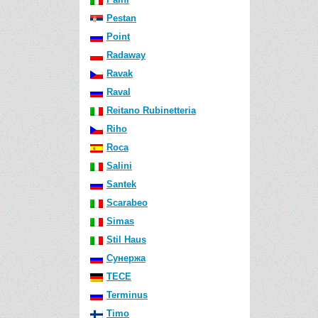
Pestan
Point
Radaway
Ravak
Raval
Reitano Rubinetteria
Riho
Roca
Salini
Santek
Scarabeo
Simas
Stil Haus
Сунержа
TECE
Terminus
Timo