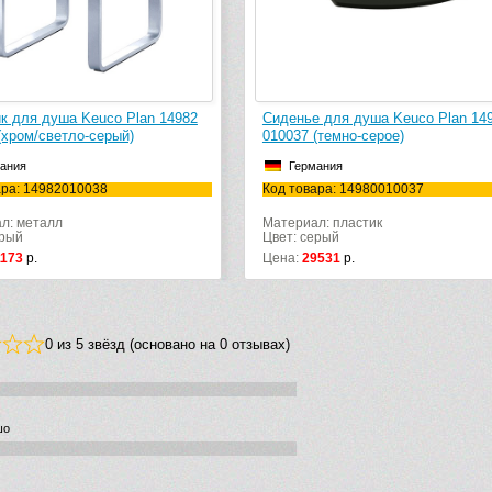
 Keuco Plan 14982
Стульчик для душа Keuco Plan 14982
-серый)
010038 (хром/светло-серый)
Германия
10037
Код товара: 14982010038
Материал: металл
Цвет: серый
Цена:
51173
р.
0 из 5 звёзд (основано на 0 отзывах)
шо