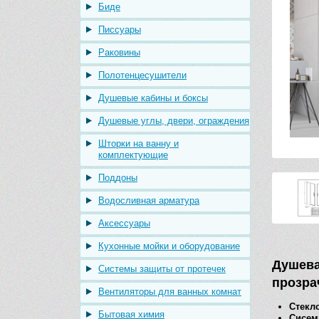
Биде
Писсуары
Раковины
Полотенцесушители
Душевые кабины и боксы
Душевые углы, двери, ограждения
Шторки на ванну и
комплектующие
Поддоны
Водосливная арматура
Аксессуары
Кухонные мойки и оборудование
Душева
Системы защиты от протечек
прозра
Вентиляторы для ванных комнат
Стекл
Бытовая химия
Сисем