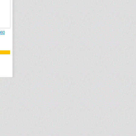
Сиденье для душа Keuco Plan 14980
010037 (темно-серое)
Германия
Код товара: 14980010037
Материал: пластик
Цвет: серый
Цена:
29531
р.