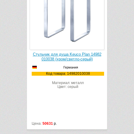
 Plan 14982
Стульчик для душа Keuco Plan 14982
Сиденье д
серый)
010038 (хром/светло-серый)
01
Германия
10037
Код товара: 14982010038
Код
лл
Материал: металл
Цвет: серый
Цена:
50631
р.
Цена:
29218