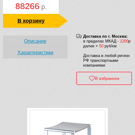
88266
р.
В корзину
Доставка по г. Москва:
Описание
в пределах МКАД -
1200
р
далее +
50
руб/км
Характеристики
Доставка в любой регион
РФ транспортными
компаниями
В избранное
Рек