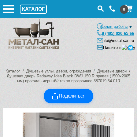
КАТАЛОГ
0
Время работы
8 (495) 920-65-66
info@metal-san.ru
Пишите в
Каталог
/
Душевые углы, двери, ограждения
/
Душевые двери
/
Душевая дверь Radaway Idea Black DWJ 150 R правая (1500х2005
мм) профиль черный/стекло прозрачное 387019-54-01R
Поделиться