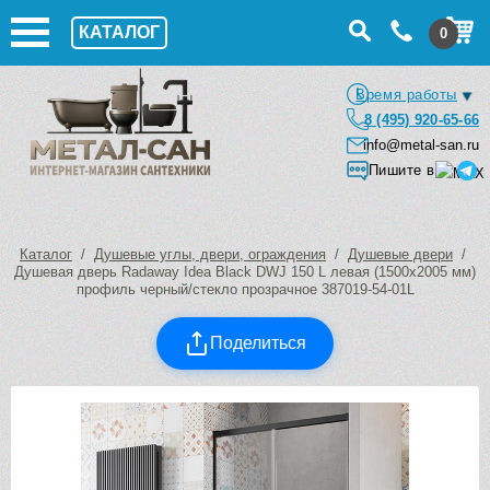
КАТАЛОГ
0
Время работы
8 (495) 920-65-66
info@metal-san.ru
Пишите в
Каталог
/
Душевые углы, двери, ограждения
/
Душевые двери
/
Душевая дверь Radaway Idea Black DWJ 150 L левая (1500х2005 мм)
профиль черный/стекло прозрачное 387019-54-01L
Поделиться