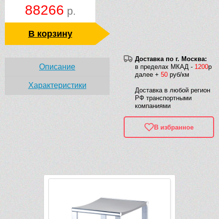
88266
р.
В корзину
Доставка по г. Москва:
Описание
в пределах МКАД -
1200
р
далее +
50
руб/км
Характеристики
Доставка в любой регион
РФ транспортными
компаниями
В избранное
Рек