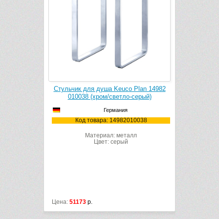
 Plan 14982
Стульчик для душа Keuco Plan 14982
Сиденье д
серый)
010038 (хром/светло-серый)
01
Германия
10037
Код товара: 14982010038
Код
лл
Материал: металл
Цвет: серый
Цена:
51173
р.
Цена:
29531