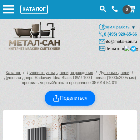
КАТАЛОГ
0
Время работы
8 (495) 920-65-66
info@metal-san.ru
Пишите в
Каталог
/
Душевые углы, двери, ограждения
/
Душевые двери
/
Душевая дверь Radaway Idea Black DWJ 100 L левая (1000х2005 мм)
профиль черный/стекло прозрачное 387014-54-01L
Поделиться