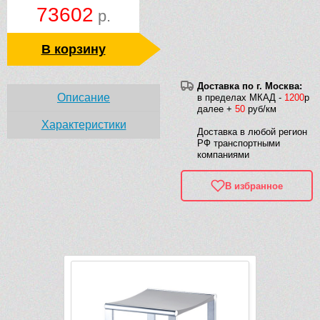
73602
р.
В корзину
Доставка по г. Москва:
Описание
в пределах МКАД -
1200
р
далее +
50
руб/км
Характеристики
Доставка в любой регион
РФ транспортными
компаниями
В избранное
Рек