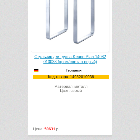
 Plan 14982
Стульчик для душа Keuco Plan 14982
Сиденье д
серый)
010038 (хром/светло-серый)
01
Германия
10037
Код товара: 14982010038
Код
лл
Материал: металл
Цвет: серый
Цена:
50631
р.
Цена:
29218