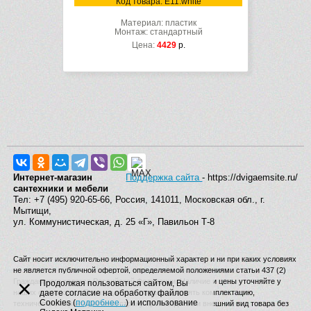
Код товара: E11.white
Материал: пластик
Монтаж: стандартный
Цена:
4429
р.
Интернет-магазин
Поддержка сайта
- https://dvigaemsite.ru/
сантехники и мебели
Тел: +7 (495) 920-65-66, Россия, 141011, Московская обл., г.
Мытищи,
ул. Коммунистическая, д. 25 «Г», Павильон Т-8
Сайт носит исключительно информационный характер и ни при каких условиях
не является публичной офертой, определяемой положениями статьи 437 (2)
×
Гражданского кодекса Российской Федерации. Наличие и цены уточняйте у
Продолжая пользоваться сайтом, Вы
наших операторов. Производитель вправе изменять комплектацию,
даете согласие на обработку файлов
Cookies (
подробнее...
) и использование
технические характеристики, страну производства и внешний вид товара без