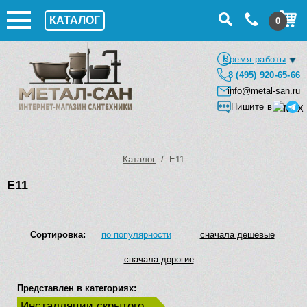
КАТАЛОГ
0
Время работы
8 (495) 920-65-66
info@metal-san.ru
Пишите в
Каталог
/ E11
E11
Сортировка:
по популярности
сначала дешевые
сначала дорогие
Представлен в категориях:
Инсталляции скрытого