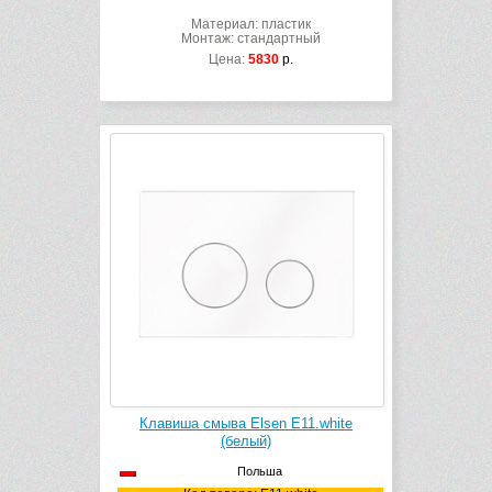
Материал: пластик
Монтаж: стандартный
Цена:
5830
р.
Клавиша смыва Elsen E11.white
(белый)
Польша