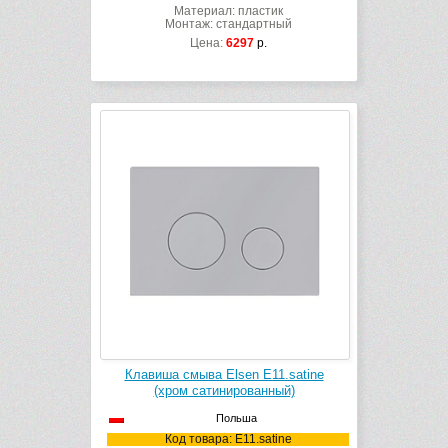
Материал: пластик
Монтаж: стандартный
Цена:
6297
р.
Клавиша смыва Elsen E11.satine
(хром сатинированный)
Польша
Код товара: E11.satine