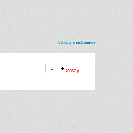
Сбросить выбранное
-
+
26037 р.