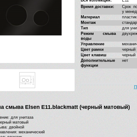
Вся коллекция:
E11
Время доставки:
Срок по
у мене
Материал
пластик
Монтаж
станда
Тип
для уни
Режим смыва
двухре
воды
Управление
механи
Цвет рамки
черный
Цвет клавиш
черный
Дополнительные
нет
функции
П
а смыва Elsen E11.blackmatt (черный матовый)
ение: для унитаза
черный матовый
ыва: двойной
равления: механический
ал: пластик