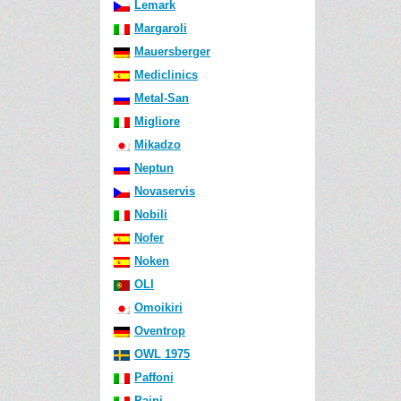
Lemark
Margaroli
Mauersberger
Mediclinics
Metal-San
Migliore
Mikadzo
Neptun
Novaservis
Nobili
Nofer
Noken
OLI
Omoikiri
Oventrop
OWL 1975
Paffoni
Paini