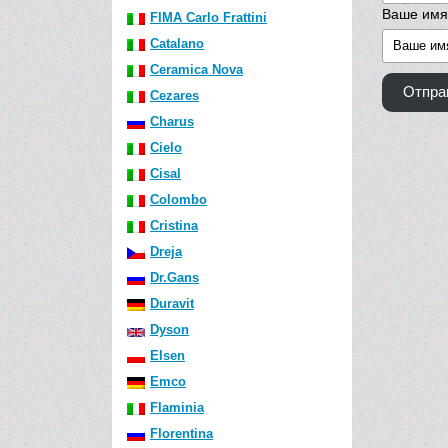
Ваше имя
FIMA Carlo Frattini
Catalano
Ceramica Nova
Отпра
Cezares
Charus
Cielo
Cisal
Colombo
Cristina
Dreja
Dr.Gans
Duravit
Dyson
Elsen
Emco
Flaminia
Florentina