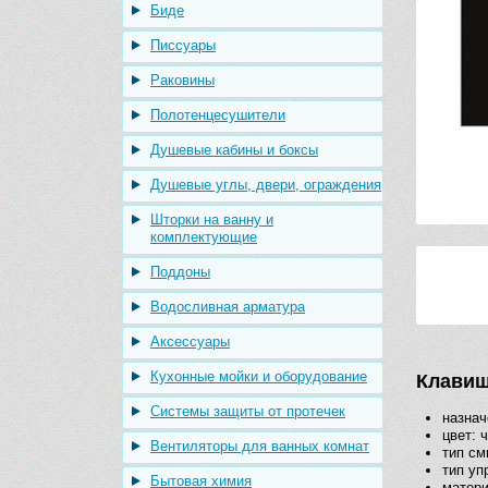
Биде
Писсуары
Раковины
Полотенцесушители
Душевые кабины и боксы
Душевые углы, двери, ограждения
Шторки на ванну и
комплектующие
Поддоны
Водосливная арматура
Аксессуары
Кухонные мойки и оборудование
Клавиш
Системы защиты от протечек
назнач
цвет: 
Вентиляторы для ванных комнат
тип см
тип уп
Бытовая химия
матери