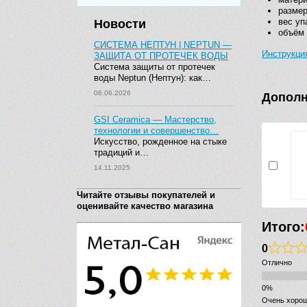
размер
вес уп
Новости
объём 
СИСТЕМА НЕПТУН | NEPTUN —
Инструкци
ЗАЩИТА ОТ ПРОТЕЧЕК ВОДЫ
Система защиты от протечек
воды Neptun (Нептун): как…
06.06.2026
Дополн
GSI Ceramica — Мастерство,
технологии и совершенство…
Искусство, рожденное на стыке
традиций и…
14.11.2025
Читайте отзывы покупателей и
оценивайте качество магазина
Итого:
0
Отлично
Очень хоро