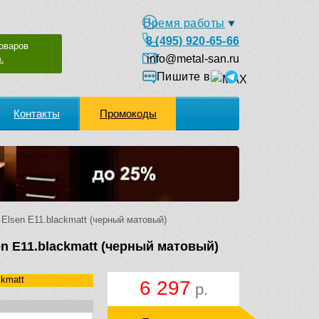
Время работы
8 (495) 920-65-66
оваров
info@metal-san.ru
.
Пишите в
Контакты
Промокоды
lsen E11.blackmatt (черный матовый)
n E11.blackmatt (черный матовый)
ckmatt
6 297
р.