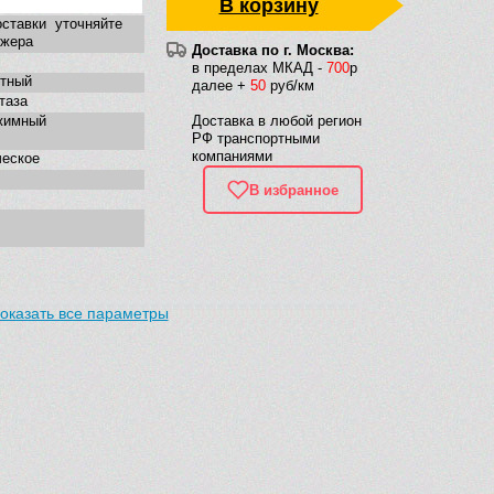
В корзину
ставки уточняйте
джера
Доставка по г. Москва:
в пределах МКАД -
700
р
ртный
далее +
50
руб/км
таза
жимный
Доставка в любой регион
РФ транспортными
компаниями
ческое
В избранное
оказать все параметры