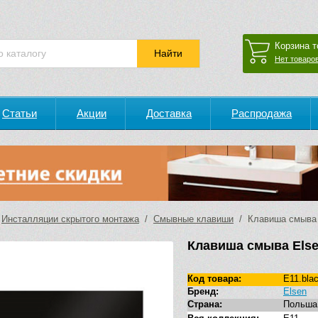
Корзина т
Нет товаров
Статьи
Акции
Доставка
Распродажа
/
Инсталляции скрытого монтажа
/
Смывные клавиши
/ Клавиша смыва E
Клавиша смыва Else
Код товара:
E11.bla
Бренд:
Elsen
Страна:
Польша