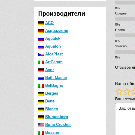
Производители
Средне
ACO
Плохо
Acquazzone
Aquatek
Aquaton
Ужасно
AlcaPlast
ArtCeram
Отзывов е
Axor
Bath Master
Ваша общ
BelBagno
Berges
Ваш отзы
Bette
Blanco
Blumenberg
Bone Crusher
Bossini