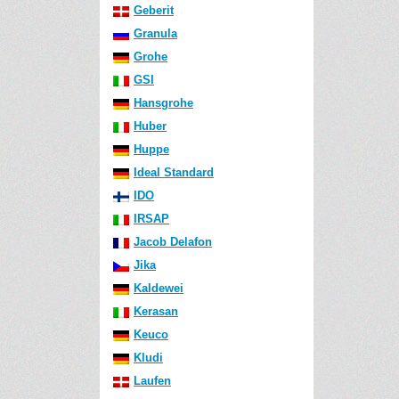
Geberit
Granula
Grohe
GSI
Hansgrohe
Huber
Huppe
Ideal Standard
IDO
IRSAP
Jacob Delafon
Jika
Kaldewei
Kerasan
Keuco
Kludi
Laufen