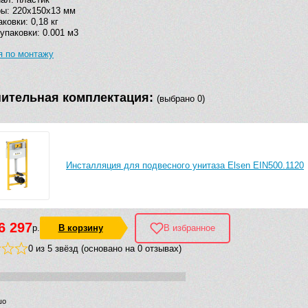
ы: 220х150х13 мм
аковки: 0,18 кг
упаковки: 0.001 м3
я по монтажу
ительная комплектация:
(выбрано 0)
Инсталляция для подвесного унитаза Elsen EIN500.1120
6 297
р.
В корзину
В избранное
0 из 5 звёзд (основано на 0 отзывах)
шо