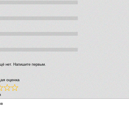
щё нет. Напишите первым.
ая оценка
в