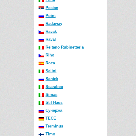
Pestan
Point
Radaway
Ravak
Raval
Reitano Rubinetteria
Riho
Roca
Salini
Santek
Scarabeo
Simas
Stil Haus
Сунержа
TECE
Terminus
Timo