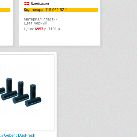
Швейцария
Код товара: 115.062.BZ.1
Материал: пластик
Цвет: черный
Цена:
6957
р.
7191
р.
и Geberit DuoFresh