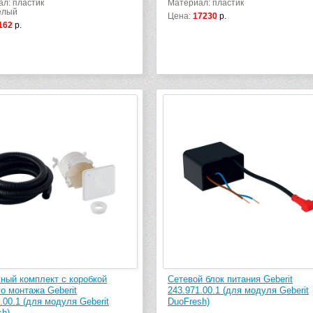
л: пластик
Материал: пластик
елый
Цена:
17230
р.
162
р.
ный комплект с коробкой
Сетевой блок питания Geberit
о монтажа Geberit
243.971.00.1 (для модуля Geberit
.00.1 (для модуля Geberit
DuoFresh)
sh)