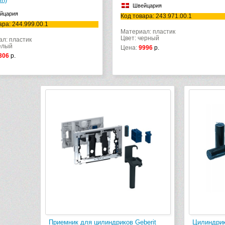
Швейцария
йцария
Код товара: 243.971.00.1
ара: 244.999.00.1
Материал: пластик
Цвет: черный
л: пластик
елый
Цена:
9996
р.
306
р.
Приемник для цилиндриков Geberit
Цилиндрик