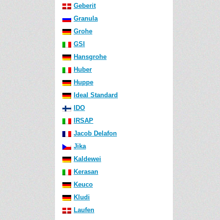
Geberit
Granula
Grohe
GSI
Hansgrohe
Huber
Huppe
Ideal Standard
IDO
IRSAP
Jacob Delafon
Jika
Kaldewei
Kerasan
Keuco
Kludi
Laufen