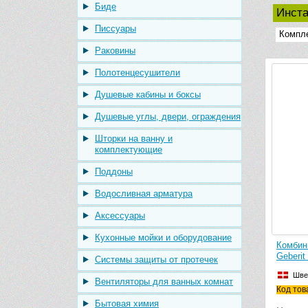
Биде
Инста
Писсуары
Компл
Раковины
Полотенцесушители
Душевые кабины и боксы
Душевые углы, двери, ограждения
Шторки на ванну и
комплектующие
Поддоны
Водосливная арматура
Аксессуары
Кухонные мойки и оборудование
Комбин
Geberit
Системы защиты от протечек
Шве
Вентиляторы для ванных комнат
Код тов
Бытовая химия