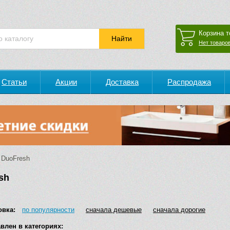
Корзина т
Нет товаров
Статьи
Акции
Доставка
Распродажа
DuoFresh
sh
овка:
по популярности
сначала дешевые
сначала дорогие
влен в категориях: