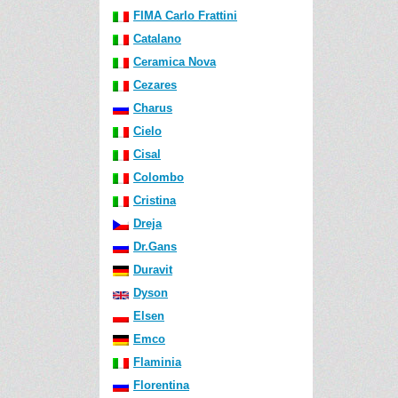
FIMA Carlo Frattini
Catalano
Ceramica Nova
Cezares
Charus
Cielo
Cisal
Colombo
Cristina
Dreja
Dr.Gans
Duravit
Dyson
Elsen
Emco
Flaminia
Florentina