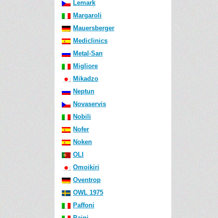
Lemark
Margaroli
Mauersberger
Mediclinics
Metal-San
Migliore
Mikadzo
Neptun
Novaservis
Nobili
Nofer
Noken
OLI
Omoikiri
Oventrop
OWL 1975
Paffoni
Paini