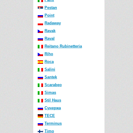
Pestan
Point
Radaway
Ravak
Raval
Reitano Rubinetteria
Riho
Roca
Salini
Santek
Scarabeo
Simas
Stil Haus
Сунержа
TECE
Terminus
Timo