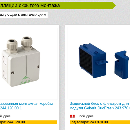
лляции скрытого монтажа
ектующие к инсталляциям
ированная монтажная коробка
Выдвижной блок с фильтром для
 244.120.00.1
модуля Geberit DuoFresh 243.970.
йцария
Швейцария
ара: 244.120.00.1
Код товара: 243.970.00.1