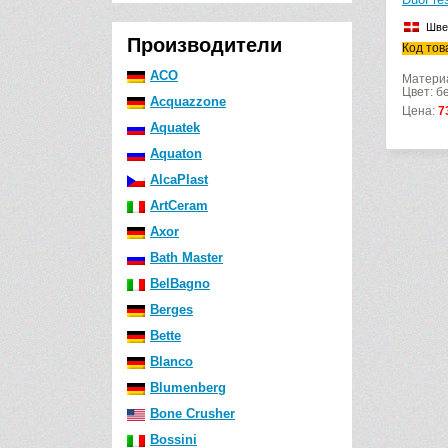
Шве
Производители
Код тов
ACO
Материа
Цвет: б
Acquazzone
Цена:
7
Aquatek
Aquaton
AlcaPlast
ArtCeram
Axor
Bath Master
BelBagno
Berges
Bette
Blanco
Blumenberg
Bone Crusher
Bossini