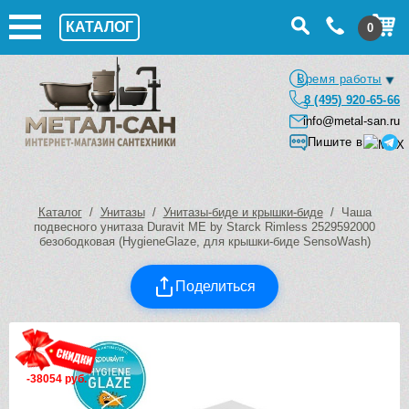
КАТАЛОГ
0
Время работы
8 (495) 920-65-66
info@metal-san.ru
Пишите в
Каталог
/
Унитазы
/
Унитазы-биде и крышки-биде
/ Чаша
подвесного унитаза Duravit ME by Starck Rimless 2529592000
безободковая (HygieneGlaze, для крышки-биде SensoWash)
Поделиться
-38054 руб.