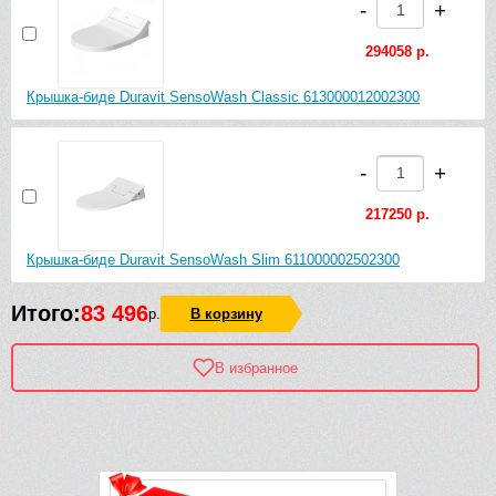
-
+
294058 р.
Крышка-биде Duravit SensoWash Classic 613000012002300
-
+
217250 р.
Крышка-биде Duravit SensoWash Slim 611000002502300
Итого:
83 496
р.
В корзину
В избранное
Рек