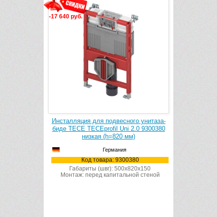
-17 640 руб.
-6 502 руб.
ого унитаза
Инсталляция для подвесного унитаза-
Инсталляци
0 9300302
биде TECE TECEprofil Uni 2.0 9300380
Grohe Ra
низкая (h=820 мм)
Германия
302
Код товара: 9300380
Ко
1120x150
ной стеной
Габариты (швг): 500x820x150
Монтаж: перед капитальной стеной