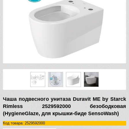
Чаша подвесного унитаза Duravit ME by Starck
Rimless 2529592000 безободковая
(HygieneGlaze, для крышки-биде SensoWash)
Код товара: 2529592000