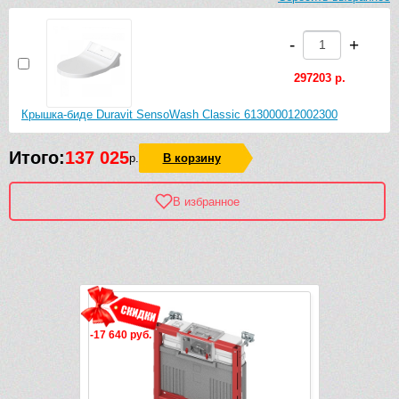
-
+
297203 р.
Крышка-биде Duravit SensoWash Classic 613000012002300
Итого:
137 025
р.
В корзину
В избранное
Рек
-17 640 руб.
-6 502 руб.