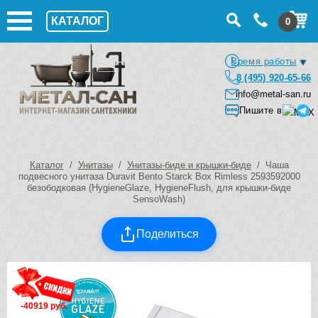
КАТАЛОГ
0
Время работы
8 (495) 920-65-66
info@metal-san.ru
Пишите в
Каталог
/
Унитазы
/
Унитазы-биде и крышки-биде
/ Чаша
подвесного унитаза Duravit Bento Starck Box Rimless 2593592000
безободковая (HygieneGlaze, HygieneFlush, для крышки-биде
SensoWash)
Поделиться
-40919 руб.