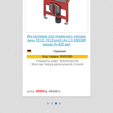
ого унитаза
Инсталляция для подвесного унитаза-
Инсталляци
0 9300302
биде TECE TECEprofil Uni 2.0 9300380
Grohe Ra
низкая (h=820 мм)
Германия
302
Код товара: 9300380
Ко
1120x150
ной стеной
Габариты (швг): 500x820x150
Монтаж: перед капитальной стеной
Цена:
40500
р.
58140
р.
Цена:
15400