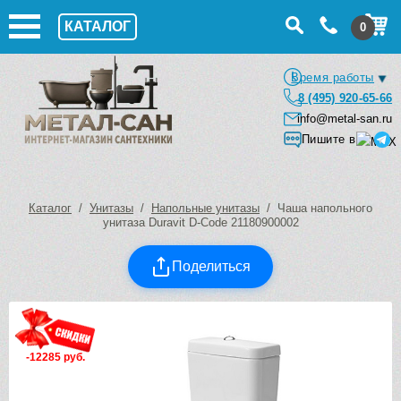
КАТАЛОГ
0
Время работы
8 (495) 920-65-66
info@metal-san.ru
Пишите в
Каталог
/
Унитазы
/
Напольные унитазы
/ Чаша напольного
унитаза Duravit D-Code 21180900002
Поделиться
-12285 руб.