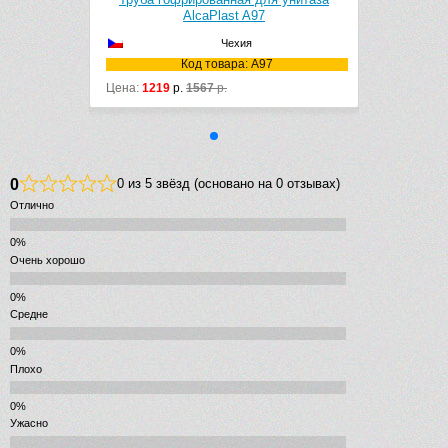
AlcaPlast A97
Чехия
7
Код товара: A97
Цена:
1219
р.
1567
р.
0
0 из 5 звёзд (основано на 0 отзывах)
Отлично
Очень хорошо
Средне
Плохо
Ужасно