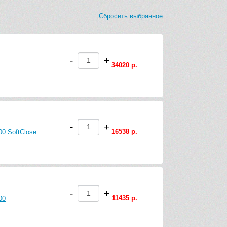
Сбросить выбранное
-
+
34020 р.
-
+
16538 р.
00 SoftClose
-
+
11435 р.
00