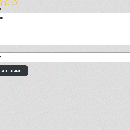
в
вить отзыв