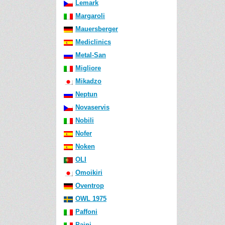
Lemark
Margaroli
Mauersberger
Mediclinics
Metal-San
Migliore
Mikadzo
Neptun
Novaservis
Nobili
Nofer
Noken
OLI
Omoikiri
Oventrop
OWL 1975
Paffoni
Paini