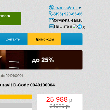
Время работы
8 (495) 920-65-66
оваров
info@metal-san.ru
.
Пишите в
Контакты
Промокоды
ode 0940100004
uravit D-Code 0940100004
25 988
р.
34020 р.