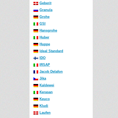
Geberit
Granula
Grohe
GSI
Hansgrohe
Huber
Huppe
Ideal Standard
IDO
IRSAP
Jacob Delafon
Jika
Kaldewei
Kerasan
Keuco
Kludi
Laufen