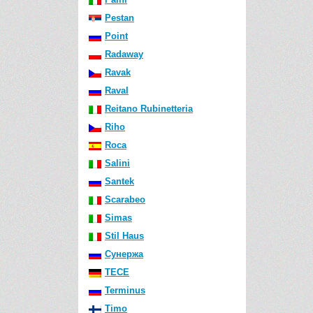
Pestan
Point
Radaway
Ravak
Raval
Reitano Rubinetteria
Riho
Roca
Salini
Santek
Scarabeo
Simas
Stil Haus
Сунержа
TECE
Terminus
Timo