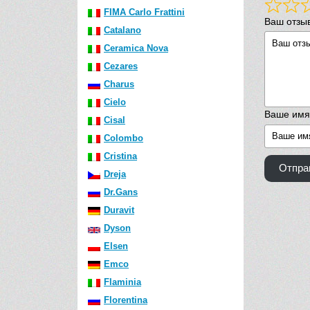
FIMA Carlo Frattini
Ваш отзы
Catalano
Ceramica Nova
Cezares
Charus
Cielo
Ваше имя
Cisal
Colombo
Cristina
Отпра
Dreja
Dr.Gans
Duravit
Dyson
Elsen
Emco
Flaminia
Florentina