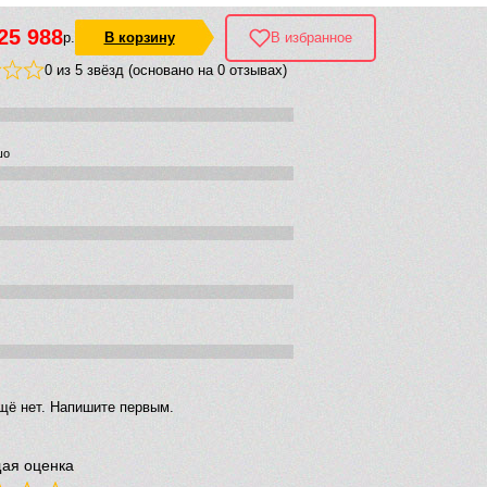
25 988
р.
В корзину
В избранное
0 из 5 звёзд (основано на 0 отзывах)
шо
щё нет. Напишите первым.
ая оценка