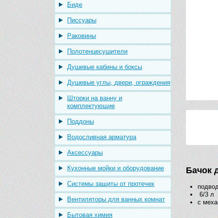
Биде
Писсуары
Раковины
Полотенцесушители
Душевые кабины и боксы
Душевые углы, двери, ограждения
Шторки на ванну и
комплектующие
Поддоны
Водосливная арматура
Аксессуары
Кухонные мойки и оборудование
Бачок 
Системы защиты от протечек
подвод
6/3 л
Вентиляторы для ванных комнат
с меха
Бытовая химия