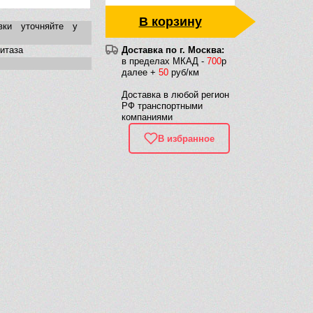
В корзину
вки уточняйте у
нитаза
Доставка по г. Москва:
в пределах МКАД -
700
р
далее +
50
руб/км
Доставка в любой регион
РФ транспортными
компаниями
В избранное