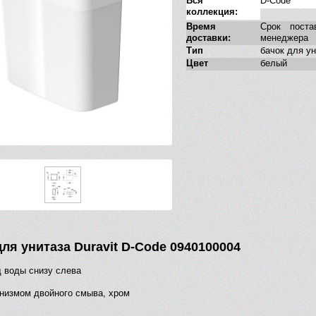
Вся
D-Code
коллекция:
Время
Срок поста
доставки:
менеджера
Тип
бачок для у
Цвет
белый
для унитаза Duravit D-Code 0940100004
 воды снизу слева
низмом двойного смыва, хром