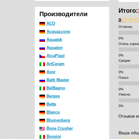
Итого:
Производители
0
ACO
Отлично
Acquazzone
Aquatek
Очень хоро
Aquaton
AlcaPlast
Средне
ArtCeram
Axor
Плохо
Bath Master
BelBagno
Ужасно
Berges
Bette
Blanco
Отзывов е
Blumenberg
Bone Crusher
Ваша общ
Bossini