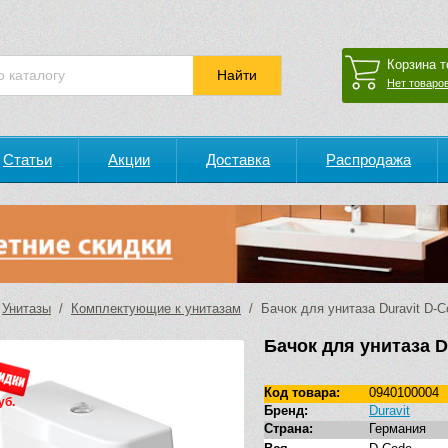
Корзина т
Нет товаров
Статьи
Акции
Доставка
Распродажа
/
Унитазы
/
Комплектующие к унитазам
/ Бачок для унитаза Duravit D-C
Бачок для унитаза D
Код товара:
0940100004
уб.
Бренд:
Duravit
Страна:
Германия